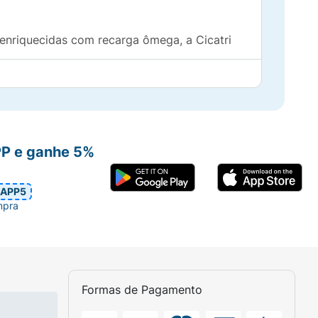
enriquecidas com recarga ômega, a Cicatri
PP e ganhe 5%
, opacidade, ressecamento e pontas duplas
APP5
mpra
Formas de Pagamento