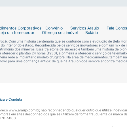
dimentos Corporativos - Convênio
Serviços Araujo
Fale Cono
Seja um fornecedor
Ofereça seu imóvel
Bulário
 você. Com uma história centenária que se confunde com a evolução de Belo Hori
s do interior do estado. Reconhecida pelos serviços inovadores e com um mix de 
trimônio dos mineiros. Essa trajetória de sucesso é também uma história de pion
 oferecer o plantão 24 horas (1933), a primeira a oferecer o serviço de telemarke
primeira rede a implantar o modelo drugstore. Na área de medicamentos, também nã
 Não enxágue e penteie como de costume.
 novo para uma confiança antiga: de que na Araujo você sempre encontra medi
tica e Conduta
ndereço www.araujo.com.br, não reconhecendo qualquer outro que utilize indevid
pras em sites desconhecidos que se utilizem de forma fraudulenta da marca d
 3270-5000.