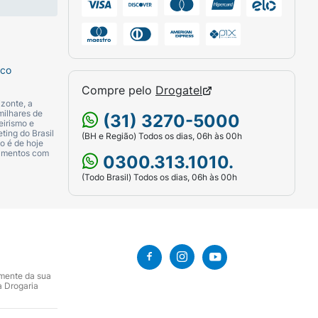
sco
Compre pelo
Drogatel
zonte, a
milhares de
(31) 3270-5000
eirismo e
ting do Brasil
(BH e Região) Todos os dias, 06h às 00h
o é de hoje
camentos com
0300.313.1010.
(Todo Brasil) Todos os dias, 06h às 00h
amente da sua
a Drogaria