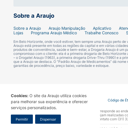
- Facilita o pentear
Sobre a Araujo
- Remove as pontas duplas
Sobre a Araujo
Araujo Manipulação
Aplicativo
Aten
- Recupera o cabelo
Lojas
Programa Araujo Médico
Trabalhe Conosco
Em Belo Horizonte, onde você estiver, tem sempre uma Araujo perto de
Modo de Uso:
Araujo está presente em todas as regiões da capital e em várias cidade
produtos de conveniência, saúde e bem-estar, a Drogaria Araujo é um pa
compromisso com o cliente: ela é a primeira drogaria de Belo Horizonte a
– o Drogatel Araujo (1963), a primeira drogaria Drive-Thru (1990) e a 
Aplique sobre os cabelos úmidos ou secos.
que a Araujo se destaca. O “Padrão Araujo de Medicamentos” dá nome
garantias de procedência, preço baixo, variedade e estoque.
Cookies:
O site da Araujo utiliza cookies
Termo de Uso
Portal da Privacidade
Covid-19
Código de É
para melhorar sua experiência e oferecer
serviços personalizados.
A Drogaria Araujo S/A informa que o seu site oficial corresponde ao e
marca. Para sua segurança recomendamos que não sejam realizadas com
Araujo S.A. Em caso de dúvidas, gentileza entrar em contato com (31)
Permitir
Dispensar