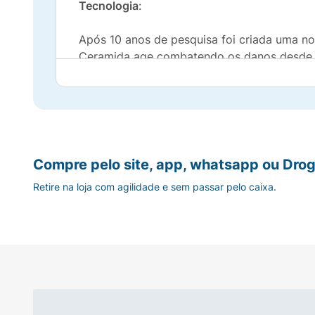
Tecnologia
:
Após 10 anos de pesquisa foi criada uma no
Ceramida age combatendo os danos desde os
Resultados:
- Desde a 1ª aplicação transforma a fibra: o
- Progressivamente: combate os 5 sinais de 
Compre pelo site, app, whatsapp ou Drog
Retire na loja com agilidade e sem passar pelo caixa.
Benefícios
:
- Reduz a quebra
- Dá brilho
- Dá flexibilidade