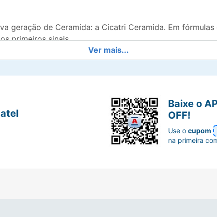
va geração de Ceramida: a Cicatri Ceramida. Em fórmulas 
 primeiros sinais.
Ver mais...
s cabelos são reconstituídos, ficam macios e brilhantes.
Baixe o A
danos para um efeito de Plástica Capilar: quebra, rigidez
atel
OFF!
Use o
cupom
na primeira co