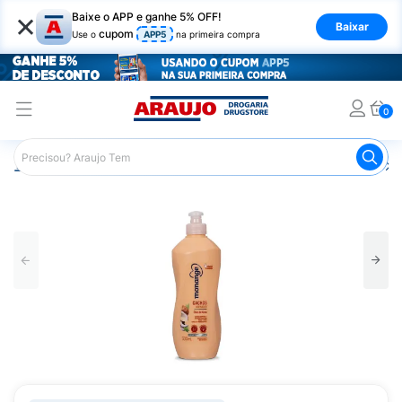
×
Baixe o APP e ganhe 5% OFF!
Baixar
cupom
Use o
APP5
na primeira compra
0
Araujo
Cabelo
Finalizadores
Creme para Pentear