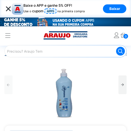
×
Baixe o APP e ganhe 5% OFF!
Baixar
cupom
Use o
APP5
na primeira compra
0
Araujo
Cabelo
Finalizadores
Creme para Pentear