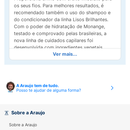
os seus fios. Para melhores resultados, é
recomendado também o uso do shampoo e
do condicionador da linha Lisos Brilhantes.
Com o poder de hidratação de Monange,
testado e comprovado pelas brasileiras, a
nova linha de cuidados capilares foi
desenvolvida com ingredientes vegetais,
Ver mais...
fragrâncias exclusivas e fórmulas 100%
veganas, para a limpeza diária e hidratação
do seu cabelo! Além disso, é livre de
corantes, petrolato, parabenos e silicone.
Todos os produtos Monange são aprovados
A Araujo tem de tudo.
pelo programa Leaping Bunny da Cruelty Free
Posso te ajudar de alguma forma?
International, padrão ouro globalmente
reconhecido para produtos livres de
crueldade animal.
Sobre a Araujo
Benefícios:
Sobre a Araujo