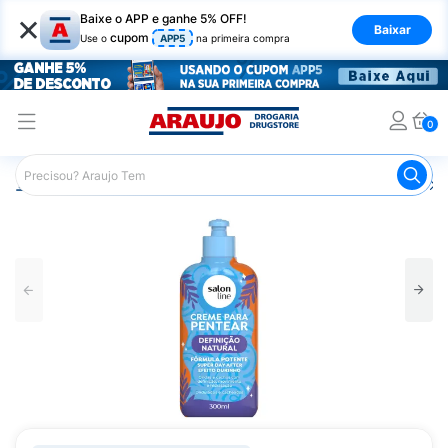
×
Baixe o APP e ganhe 5% OFF!
Baixar
cupom
Use o
APP5
na primeira compra
0
Araujo
Cabelo
Finalizadores
Creme para Pentear