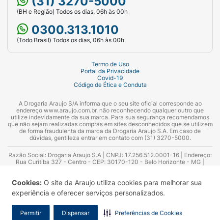
(31) 3270-5000
(BH e Região) Todos os dias, 06h às 00h
0300.313.1010
(Todo Brasil) Todos os dias, 06h às 00h
Termo de Uso
Portal da Privacidade
Covid-19
Código de Ética e Conduta
A Drogaria Araujo S/A informa que o seu site oficial corresponde ao
endereço www.araujo.com.br, não reconhecendo qualquer outro que
utilize indevidamente da sua marca. Para sua segurança recomendamos
que não sejam realizadas compras em sites desconhecidos que se utilizem
de forma fraudulenta da marca da Drogaria Araujo S.A. Em caso de
dúvidas, gentileza entrar em contato com (31) 3270-5000.
Razão Social: Drogaria Araujo S.A | CNPJ: 17.256.512.0001-16 | Endereço:
Rua Curitiba 327 - Centro - CEP: 30170-120 - Belo Horizonte - MG |
Telefones: 0300.313.1010 e (31) 3270-5000 Horário de funcionamento -
06:00h às 00:00h | Consultores técnicos responsáveis: Hairton Ayres
Cookies:
O site da Araujo utiliza cookies para melhorar sua
Azevedo Guimarães – CRF 10.965 | Yasmin Silva Alvarenga – CRF 52.584 -
Consultor substituto: Thiago Aguiar Pinheiro - CRF Nº 13.748. Alvará
experiência e oferecer serviços personalizados.
Sanitário: 2025020713 | Autorização de Funcionamento da Empresa (AFE):
7.16355-1
Permitir
Dispensar
Preferências de Cookies