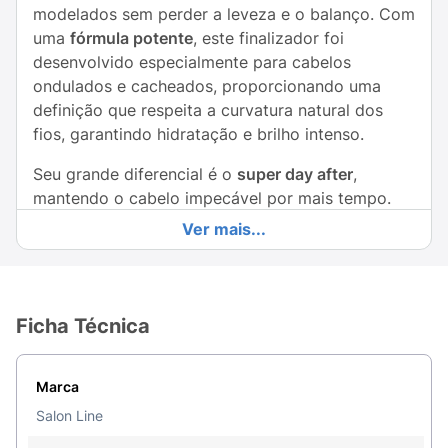
modelados sem perder a leveza e o balanço. Com
uma
fórmula potente
, este finalizador foi
desenvolvido especialmente para cabelos
ondulados e cacheados, proporcionando uma
definição que respeita a curvatura natural dos
fios, garantindo hidratação e brilho intenso.
Seu grande diferencial é o
super day after
,
mantendo o cabelo impecável por mais tempo.
Ele conta com o
"efeito durinho"
(cast) inicial,
Ver mais...
uma película que protege a formação das ondas e
cachos contra o frizz e a umidade. Após secar,
basta amassar os fios para revelar um cabelo
extremamente macio, com movimento natural e
Ficha Técnica
super hidratado. É a escolha perfeita para quem
quer praticidade na rotina e resultados de salão
Marca
em casa.
Salon Line
Principais Benefícios: