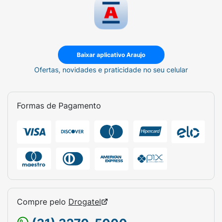
Volume:
300ml.
Indicado para:
Ondulados e Cacheados
(Curvaturas 2ABC e 3ABC).
Baixar aplicativo Araujo
Diferencial:
Super Day After e Movimento
Ofertas, novidades e praticidade no seu celular
Natural.
Formas de Pagamento
Compre pelo
Drogatel