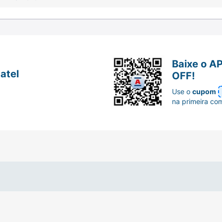
ui filtro UV para manter os fios protegidos
Baixe o A
atel
OFF!
Use o
cupom
na primeira co
ão com Super Hidratação mantém seus cachos definidos e
m cabelo incrível para todas elas. Está pronta para conh
ratação possui nova tampa e rótulo alinhados à família B
ecnologia Fitagem Complex com o poder do Óleo de Coco p
oco, com nutri keratin, para definir a sua curvatura por 2