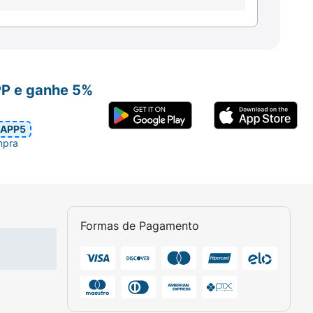
PP e ganhe 5%
APP5
mpra
 super hidratados
Formas de Pagamento
ecer a Nova Geração Seda Boom? O Creme
oom, mas o mesmo resultado na finalização.
ara deixar seus cachos definidos e
4h e entregar super hidratação para seus