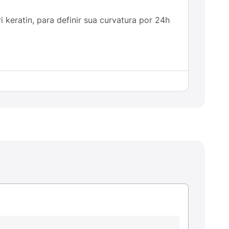
eratin, para definir sua curvatura por 24h
s, escolha seu creme para pentear de
erfumados