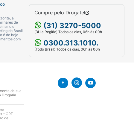
e garante 72h da mesma fragrância já amada
sco
com a finalização que deseja, afinal, seja
Compre pelo
Drogatel
os cacheados definidos, siga a dica de
zonte, a
milhares de
r; passe o creme de pentear Seda Boom
(31) 3270-5000
eirismo e
o (evite muito creme na raiz!); amasse as
ting do Brasil
(BH e Região) Todos os dias, 06h às 00h
o é de hoje
da a linha Seda Boom: Shampoo,
camentos com
0300.313.1010.
fica que não testa seus produtos em
(Todo Brasil) Todos os dias, 06h às 00h
uso do Creme para Pentear Seda Boom
amente da sua
a Drogaria
es:
es – CRF
ão de