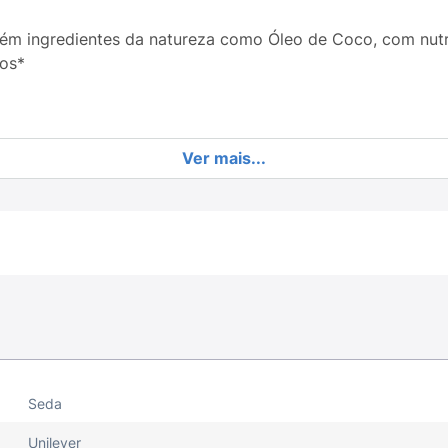
m ingredientes da natureza como Óleo de Coco, com nutri k
los*
Ver mais...
quiser: seja para cabelos crespos, cacheados ou ondulado
 72h da mesma fragrância já amada para cabelos mais p
Seda
Unilever