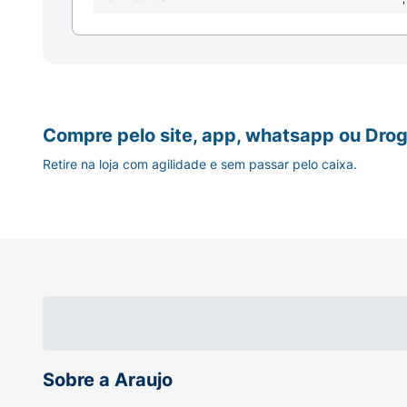
• Esse creme para pentear é liberado e poss
Compre pelo site, app, whatsapp ou Drog
Retire na loja com agilidade e sem passar pelo caixa.
• O Creme para Pentear Seda Boom Definiç
A vida é cheia de possibilidades - tenha u
para Pentear Seda Boom Definição Super Hid
Este creme para cabelos cacheados une a t
Sobre a Araujo
hidratados. A nova fórmula contém Óleo de C