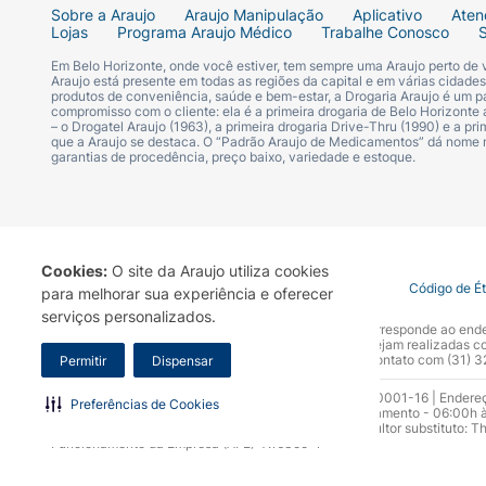
cabelos*, como ele merece! Esse creme para
Sobre a Araujo
Araujo Manipulação
Aplicativo
Aten
pelas nossas consumidoras. Na nova Linha S
Lojas
Programa Araujo Médico
Trabalhe Conosco
seus cabelos crespos, cacheados ou ondulad
Em Belo Horizonte, onde você estiver, tem sempre uma Araujo perto de
Araujo está presente em todas as regiões da capital e em várias cidade
finalização: Fitagem. Pronta? Com o cabel
produtos de conveniência, saúde e bem-estar, a Drogaria Araujo é um pa
Definição mecha por mecha, usando os dedo
compromisso com o cliente: ela é a primeira drogaria de Belo Horizonte a
– o Drogatel Araujo (1963), a primeira drogaria Drive-Thru (1990) e a 
mechas de baixo para cima, ajudando na for
que a Araujo se destaca. O “Padrão Araujo de Medicamentos” dá nome
garantias de procedência, preço baixo, variedade e estoque.
Condicionador e Máscara de Tratamento. Sed
animais. #JuntasArrasamos cacheando como
Definição, comparado com shampoo sem ag
Cookies:
O site da Araujo utiliza cookies
Termo de Uso
Portal da Privacidade
Covid-19
Código de É
para melhorar sua experiência e oferecer
serviços personalizados.
A Drogaria Araujo S/A informa que o seu site oficial corresponde ao e
marca. Para sua segurança recomendamos que não sejam realizadas com
Araujo S.A. Em caso de dúvidas, gentileza entrar em contato com (31)
Permitir
Dispensar
Razão Social: Drogaria Araujo S.A | CNPJ: 17.256.512.0001-16 | Endere
Preferências de Cookies
0300.313.1010 e (31) 3270-5000 Horário de funcionamento - 06:00h à
10.965 | Yasmin Silva Alvarenga – CRF 52.584 - Consultor substituto: T
Funcionamento da Empresa (AFE): 7.16355-1