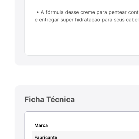
• A fórmula desse creme para pentear conté
e entregar super hidratação para seus cabe
• A liberdade para você se expressar como 
acordo com a finalização que deseja
Ficha Técnica
• O Creme para Pentear Seda Boom garante
Marca
Fabricante