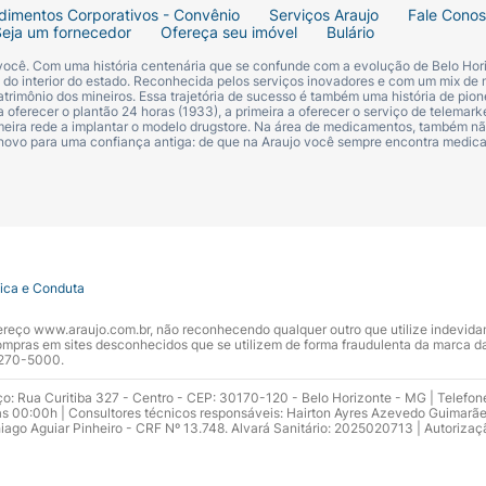
 pentear é liberado, possui filtro UV em sua composição 
dimentos Corporativos - Convênio
Serviços Araujo
Fale Cono
eda Boom, você escolhe seu creme para pentear de acordo 
Seja um fornecedor
Ofereça seu imóvel
Bulário
os, você é livre para se expressar como quiser. Para cabel
 você. Com uma história centenária que se confunde com a evolução de Belo Hori
s do interior do estado. Reconhecida pelos serviços inovadores e com um mix de 
o úmido, separe-o em partes. Você pode usar um borrifado
trimônio dos mineiros. Essa trajetória de sucesso é também uma história de pion
s como estivesse penteando os cabelos, de cima para baix
 oferecer o plantão 24 horas (1933), a primeira a oferecer o serviço de telemarke
primeira rede a implantar o modelo drugstore. Na área de medicamentos, também nã
mação dos cachos. Para resultados mais incríveis, use to
 novo para uma confiança antiga: de que na Araujo você sempre encontra medi
a possui a certificação Cruelty-Free da PETA, o que signi
 quisermos, com fios mais lindos e hidratados. *Com o 
entes condicionantes.
tica e Conduta
ndereço www.araujo.com.br, não reconhecendo qualquer outro que utilize indevid
pras em sites desconhecidos que se utilizem de forma fraudulenta da marca d
 3270-5000.
ço: Rua Curitiba 327 - Centro - CEP: 30170-120 - Belo Horizonte - MG | Telefon
s 00:00h | Consultores técnicos responsáveis: Hairton Ayres Azevedo Guimarã
hiago Aguiar Pinheiro - CRF Nº 13.748. Alvará Sanitário: 2025020713 | Autorizaç