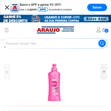
×
Baixe o APP e ganhe 5% OFF!
Baixar
cupom
Use o
APP5
na primeira compra
0
Araujo
Cabelo
Finalizadores
Creme para Pentear