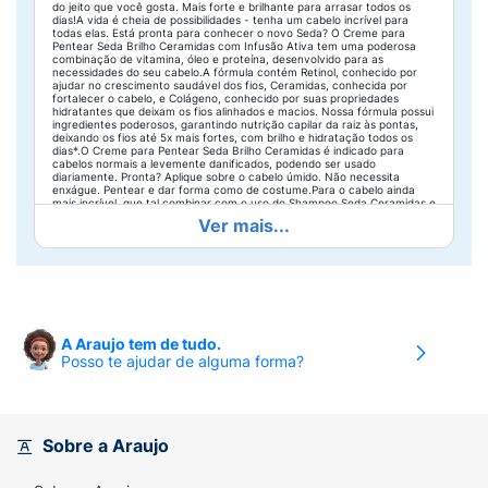
do jeito que você gosta. Mais forte e brilhante para arrasar todos os
dias!A vida é cheia de possibilidades - tenha um cabelo incrível para
todas elas. Está pronta para conhecer o novo Seda? O Creme para
Pentear Seda Brilho Ceramidas com Infusão Ativa tem uma poderosa
combinação de vitamina, óleo e proteína, desenvolvido para as
necessidades do seu cabelo.A fórmula contém Retinol, conhecido por
ajudar no crescimento saudável dos fios, Ceramidas, conhecida por
fortalecer o cabelo, e Colágeno, conhecido por suas propriedades
hidratantes que deixam os fios alinhados e macios. Nossa fórmula possui
ingredientes poderosos, garantindo nutrição capilar da raiz às pontas,
deixando os fios até 5x mais fortes, com brilho e hidratação todos os
dias*.O Creme para Pentear Seda Brilho Ceramidas é indicado para
cabelos normais a levemente danificados, podendo ser usado
diariamente. Pronta? Aplique sobre o cabelo úmido. Não necessita
enxágue. Pentear e dar forma como de costume.Para o cabelo ainda
mais incrível, que tal combinar com o uso do Shampoo Seda Ceramidas e
do Tratamento Condicionador Seda Ceramidas? A garrafa do Creme
Ver mais...
para pentear Seda Brilho Ceramidas é feita com plástico 100% reciclável.
Seda também possui a certificação PETA, o que garante que Seda não
testa em animais. *com uso da linha completa Seda Ceramidas
comparado com shampoo sem agentes condicionantes.
A Araujo tem de tudo.
Posso te ajudar de alguma forma?
Sobre a Araujo