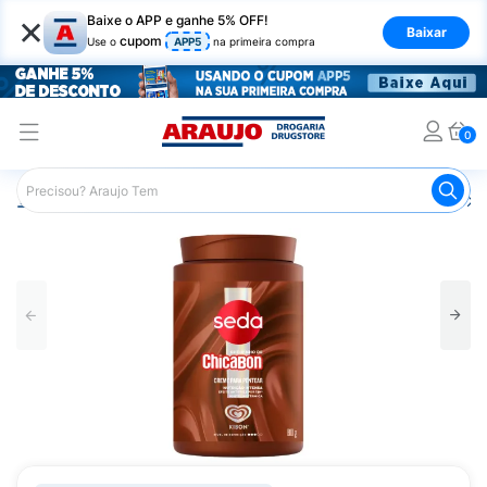
×
Baixe o APP e ganhe 5% OFF!
Baixar
cupom
Use o
APP5
na primeira compra
0
Araujo
Cabelo
Finalizadores
Creme para Pentear