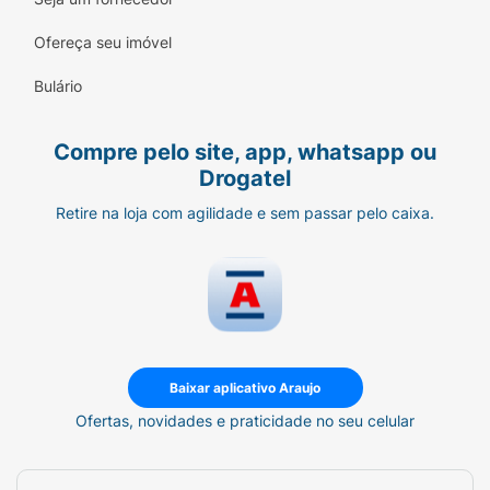
Tamanho Família (900g):
Excelente
rendimento para quem não economiza na
Ofereça seu imóvel
hora da finalização.
Bulário
Ficha Técnica:
Marca:
Seda.
Compre pelo site, app, whatsapp ou
Drogatel
Linha:
Co-criações (Edição Limitada
Kibon).
Retire na loja com agilidade e sem passar pelo caixa.
Fragrância:
ChicaBon (Chocolate).
Volume:
900g.
Ação:
Nutrição Intensa, Antifrizz e Proteção
Térmica.
Baixar aplicativo Araujo
Nível de Definição:
3 de 5 (Moderado).
Ofertas, novidades e praticidade no seu celular