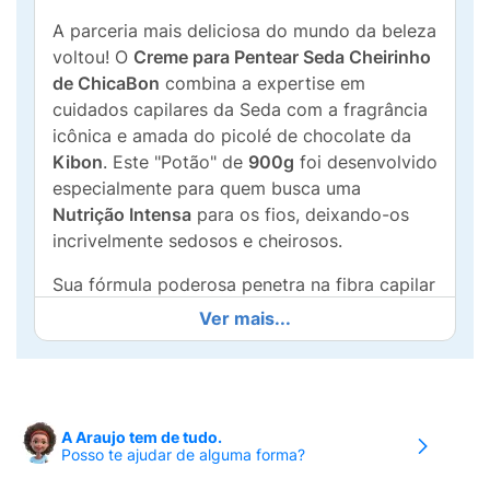
A parceria mais deliciosa do mundo da beleza
voltou! O
Creme para Pentear Seda Cheirinho
de ChicaBon
combina a expertise em
cuidados capilares da Seda com a fragrância
icônica e amada do picolé de chocolate da
Kibon
. Este "Potão" de
900g
foi desenvolvido
especialmente para quem busca uma
Nutrição Intensa
para os fios, deixando-os
incrivelmente sedosos e cheirosos.
Sua fórmula poderosa penetra na fibra capilar
para repor nutrientes essenciais, garantindo
Ver mais...
um
efeito antifrizz por até 72 horas
. Além
disso, o creme conta com
proteção térmica
,
sendo o aliado perfeito para quem utiliza
secador, chapinha ou difusor, protegendo os
A Araujo tem de tudo.
fios contra as altas temperaturas. Com um
Posso te ajudar de alguma forma?
nível de definição equilibrado, ele deixa o