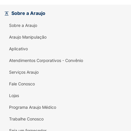
cabelo com movimento natural, brilho
radiante e o inconfundível aroma de
Sobre a Araujo
chocolate que todo mundo ama.
Sobre a Araujo
Principais Diferenciais:
Fragrância Exclusiva ChicaBon:
O cheirinho
Araujo Manipulação
de chocolate da Kibon que dura o dia todo
Aplicativo
no seu cabelo.
Atendimentos Corporativos - Convênio
Nutrição Intensa:
Ideal para fios que estão
ressecados, opacos ou que precisam de
Serviços Araujo
brilho extra.
Fale Conosco
72h Sem Frizz:
Mantém o cabelo alinhado e
controlado mesmo em dias úmidos.
Lojas
Proteção Térmica:
Blindagem contra o calor
Programa Araujo Médico
de ferramentas térmicas, evitando o
Trabalhe Conosco
ressecamento.
Seja um fornecedor