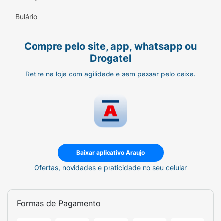
Ficha Técnica:
Bulário
Marca:
Seda.
Compre pelo site, app, whatsapp ou
Linha:
By Rayza (Babosa + Prebiotic).
Drogatel
Tipo:
Creme para Pentear / Finalizador.
Retire na loja com agilidade e sem passar pelo caixa.
Volume:
300ml.
Indicação:
Cabelos quebradiços ou que
buscam auxílio no crescimento.
Baixar aplicativo Araujo
Ofertas, novidades e praticidade no seu celular
Formas de Pagamento