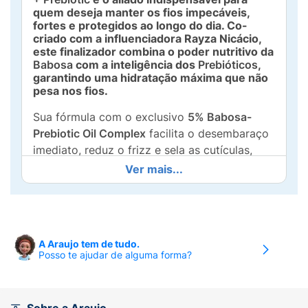
quem deseja manter os fios impecáveis,
fortes e protegidos ao longo do dia. Co-
criado com a influenciadora Rayza Nicácio,
este finalizador combina o poder nutritivo da
Babosa
com a inteligência dos
Prebióticos
,
garantindo uma hidratação máxima que não
pesa nos fios.
Sua fórmula com o exclusivo
5% Babosa-
Prebiotic Oil Complex
facilita o desembaraço
imediato, reduz o frizz e sela as cutículas,
deixando o cabelo visivelmente mais
Ver mais...
saudável. Além de proporcionar brilho e
maciez, ele trabalha na resistência da fibra
capilar, permitindo que o cabelo cresça
7x
mais forte
e protegido contra as agressões
A Araujo tem de tudo.
externas. É o toque final perfeito para todos
Posso te ajudar de alguma forma?
os tipos de cabelo, proporcionando
movimento natural e um perfume delicioso.
Principais Diferenciais: