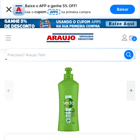
×
Baixe o APP e ganhe 5% OFF!
Baixar
cupom
Use o
APP5
na primeira compra
0
Araujo
Cabelo
Finalizadores
Creme para Pentear