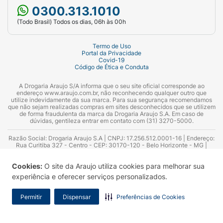
0300.313.1010
(Todo Brasil) Todos os dias, 06h às 00h
Termo de Uso
Portal da Privacidade
Covid-19
Código de Ética e Conduta
A Drogaria Araujo S/A informa que o seu site oficial corresponde ao
endereço www.araujo.com.br, não reconhecendo qualquer outro que
utilize indevidamente da sua marca. Para sua segurança recomendamos
que não sejam realizadas compras em sites desconhecidos que se utilizem
de forma fraudulenta da marca da Drogaria Araujo S.A. Em caso de
dúvidas, gentileza entrar em contato com (31) 3270-5000.
Razão Social: Drogaria Araujo S.A | CNPJ: 17.256.512.0001-16 | Endereço:
Rua Curitiba 327 - Centro - CEP: 30170-120 - Belo Horizonte - MG |
Telefones: 0300.313.1010 e (31) 3270-5000 Horário de funcionamento -
06:00h às 00:00h | Consultores técnicos responsáveis: Hairton Ayres
Cookies:
O site da Araujo utiliza cookies para melhorar sua
Azevedo Guimarães – CRF 10.965 | Yasmin Silva Alvarenga – CRF 52.584 -
Consultor substituto: Thiago Aguiar Pinheiro - CRF Nº 13.748. Alvará
experiência e oferecer serviços personalizados.
Sanitário: 2025020713 | Autorização de Funcionamento da Empresa (AFE):
7.16355-1
Permitir
Dispensar
Preferências de Cookies