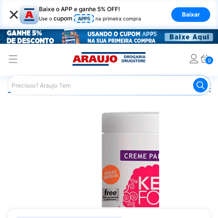
×
Baixe o APP e ganhe 5% OFF!
Baixar
cupom
Use o
APP5
na primeira compra
0
Araujo
Cabelo
Finalizadores
Creme para Pentear