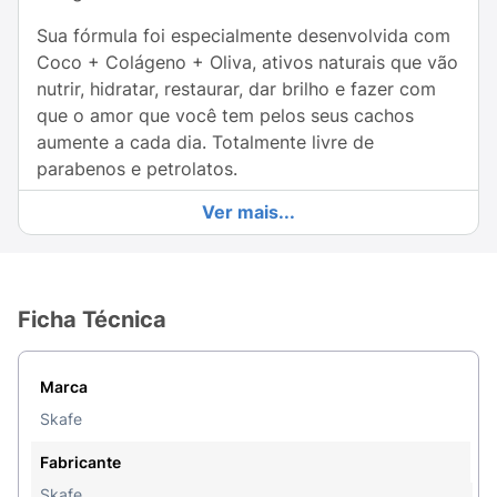
Sua fórmula foi especialmente desenvolvida com
Coco + Colágeno + Oliva, ativos naturais que vão
nutrir, hidratar, restaurar, dar brilho e fazer com
que o amor que você tem pelos seus cachos
aumente a cada dia. Totalmente livre de
parabenos e petrolatos.
Ver mais...
Keraform Eu Amos Meus Cachos! É vida para seus
cachos!
Sem enxágue.Uso diário.Anti-frizz.
Ficha Técnica
Modo de usar:
Aplique nos cabelos úmidos ou
secos, espalhando uniformemente por toda a
extensão dos fios. Não enxágue e penteie como
Marca
de costume.
Skafe
Fabricante
Skafe