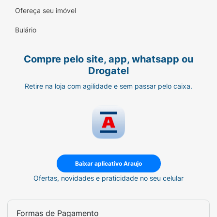
conforto da sua casa (seguindo
Ofereça seu imóvel
rigorosamente as instruções).
Bulário
Conteúdo da Embalagem:
1 Pote de Creme Relaxante (215g).
Compre pelo site, app, whatsapp ou
Drogatel
1 Frasco de Líquido Ativador (50ml).
Retire na loja com agilidade e sem passar pelo caixa.
1 Shampoo Indicador (54ml).
Folheto explicativo detalhado.
Ficha Técnica:
Marca:
Salon Line.
Baixar aplicativo Araujo
Linha:
S.O.S Cachos Professional.
Ofertas, novidades e praticidade no seu celular
Ativos Principais:
Cálcio e Óleos
Hidratantes.
Formas de Pagamento