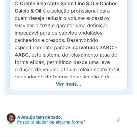
O
Creme Relaxante Salon Line S.O.S Cachos
Cálcio & Oil
é a solução profissional para
quem deseja reduzir o volume excessivo,
suavizar o frizz e garantir uma definição
impecável para os cabelos ondulados,
cacheados e crespos. Desenvolvido
especificamente para as
curvaturas 3ABC e
4ABC
, este sistema de relaxamento atua de
forma eficaz, permitindo desde uma leve
redução de volume até um relaxamento total,
dependendo do tempo de aplicação e da
Ver mais...
estrutura do fio.
Sua fórmula é enriquecida com
Cálcio e Óleos
Essenciais
, que atuam como agentes
fortificantes e protetores durante o processo
A Araujo tem de tudo.
químico. O "Oil" da composição garante uma
Posso te ajudar de alguma forma?
super hidratação, evitando o ressecamento
comum em processos de transformação e