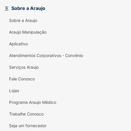
devolvendo o brilho e a maciez que os
Sobre a Araujo
cachos merecem. É o produto ideal para
quem busca fios soltos, com movimento
Sobre a Araujo
natural e saúde preservada.
Araujo Manipulação
Principais Benefícios:
Aplicativo
Redução de Volume e Frizz:
Controle total
dos fios indisciplinados.
Atendimentos Corporativos - Convênio
Definição de Curvatura:
Ajuda a moldar os
Serviços Araujo
cachos, deixando-os mais desenhados.
Fale Conosco
Ação Fortificante:
O cálcio auxilia na
reposição de massa e resistência da fibra
Lojas
capilar.
Programa Araujo Médico
Mix de Óleos Hidratantes:
Garante nutrição
Trabalhe Conosco
profunda e brilho intenso pós-química.
Seja um fornecedor
Uso Profissional:
Resultados de salão no