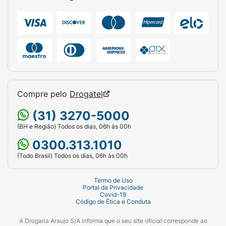
Curvaturas Indicadas:
3ABC (Cacheados) e
4ABC (Crespos).
Tipo de Química:
Hidróxido de Cálcio
(Guanidina).
Importante:
Atenção:
Este produto é incompatível com
Compre pelo
Drogatel
Tioglicolato de Amônia e Hidróxido de Sódio.
Realize sempre o
Teste de Mecha
e o
Teste
(31) 3270-5000
de Sensibilidade
antes da aplicação total para
(BH e Região) Todos os dias, 06h às 00h
garantir a compatibilidade com o seu cabelo.
0300.313.1010
(Todo Brasil) Todos os dias, 06h às 00h
Termo de Uso
Portal da Privacidade
Covid-19
Código de Ética e Conduta
A Drogaria Araujo S/A informa que o seu site oficial corresponde ao