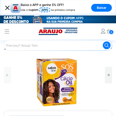
×
Baixe o APP e ganhe 5% OFF!
Baixar
cupom
Use o
APP5
na primeira compra
0
Araujo
Cabelo
Relaxamento Capilar
Creme Relaxante 