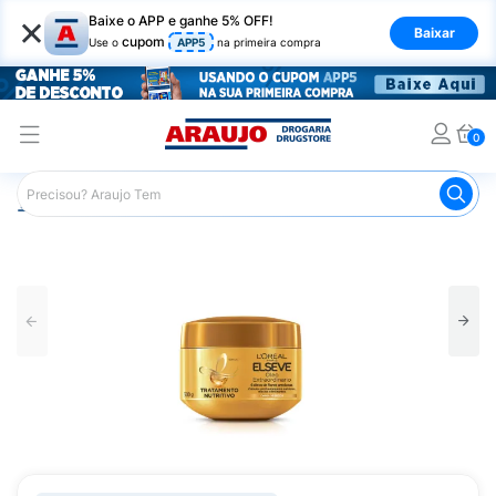
×
Baixe o APP e ganhe 5% OFF!
Baixar
cupom
Use o
APP5
na primeira compra
0
Araujo
Cabelo
Tratamento e Hidratação
Creme de Tr