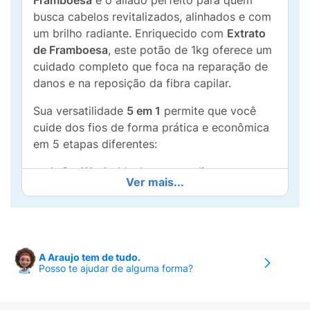
Framboesa
é o aliado perfeito para quem
busca cabelos revitalizados, alinhados e com
um brilho radiante. Enriquecido com
Extrato
de Framboesa
, este potão de 1kg oferece um
cuidado completo que foca na reparação de
danos e na reposição da fibra capilar.
Sua versatilidade
5 em 1
permite que você
cuide dos fios de forma prática e econômica
em 5 etapas diferentes:
Co-Wash:
Ideal para uma limpeza suave
Ver mais...
que mantém a saúde dos fios.
Pré-Poo:
Protege o cabelo antes da
lavagem com shampoo.
A Araujo tem de tudo.
Condicionador:
Proporciona
Posso te ajudar de alguma forma?
desembaraço imediato e maciez.
Hidratação Intensiva:
Tratamento