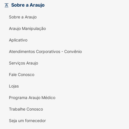
profundo em apenas 3 minutos de ação.
Sobre a Araujo
Creme para Pentear:
Finalização que
Sobre a Araujo
garante alinhamento e redução do frizz.
Araujo Manipulação
Indicado para
todos os tipos de cabelos
, este
Aplicativo
creme promove a reparação profunda dos
danos, além de desembaraçar e alinhar a fibra
Atendimentos Corporativos - Convênio
capilar, deixando os fios leves e sedosos. É
um produto
100% Vegano
, livre de crueldade
Serviços Araujo
animal e focado em resultados reais.
Fale Conosco
Principais Diferenciais:
Lojas
Multifuncional 5 em 1:
Um único produto
para todo o seu cronograma capilar.
Programa Araujo Médico
Ação Instantânea:
Reparação e hidratação
Trabalhe Conosco
em apenas 3 minutos.
Seja um fornecedor
Reposição da Fibra:
Auxilia na reconstrução