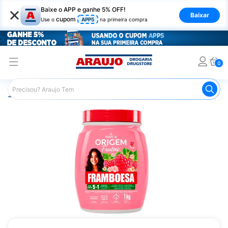
×
Baixe o APP e ganhe 5% OFF!
Baixar
cupom
Use o
APP5
na primeira compra
0
Araujo
Cabelo
Tratamento e Hidratação
Creme de Tr