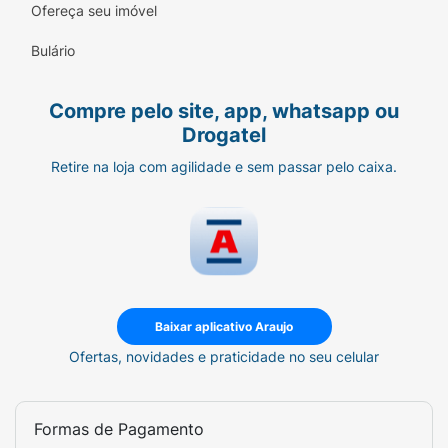
Ofereça seu imóvel
e alinhamento dos fios danificados.
Bulário
Cuidado Frutal:
Extrato de framboesa que
doa brilho e vitalidade.
Compre pelo site, app, whatsapp ou
Vegano:
Fórmula ética e livre de
Drogatel
ingredientes de origem animal.
Retire na loja com agilidade e sem passar pelo caixa.
Baixar aplicativo Araujo
Ofertas, novidades e praticidade no seu celular
Formas de Pagamento