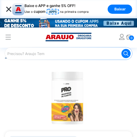
×
Baixe o APP e ganhe 5% OFF!
Baixar
cupom
Use o
APP5
na primeira compra
0
Araujo
Cabelo
Tratamento e Hidratação
Creme de Tr