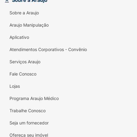
Sobre a Araujo
enluvando os fios da raiz até as pontas. Deixe
agir por 5 minutos e enxágue bem.
Sobre a Araujo
Condicionador:
Com os cabelos limpos e
Araujo Manipulação
úmidos, aplique o produto e massageie os
Aplicativo
fios do comprimento até as pontas. Enxágue
bem.
Atendimentos Corporativos - Convênio
Creme para pentear:
Com os cabelos limpos
Serviços Araujo
e úmidos, aplique o produto mecha a mecha,
uniformemente, no comprimento e nas
Fale Conosco
pontas. Desembarace os fios com um pente
Lojas
de dentes largos e amasse-os, iniciando o
movimento das pontas até a raiz. A aplicação
Programa Araujo Médico
ideal dependerá da quantidade e do
comprimento dos fios. Não enxágue.
Trabalhe Conosco
Seja um fornecedor
Ofereça seu imóvel