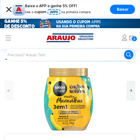
×
Baixe o APP e ganhe 5% OFF!
Baixar
cupom
Use o
APP5
na primeira compra
0
Araujo
Cabelo
Tratamento e Hidratação
Creme de Tr