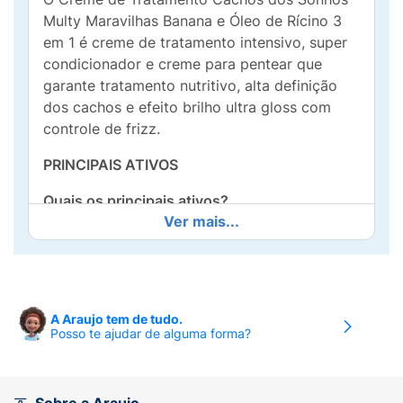
Multy Maravilhas Banana e Óleo de Rícino 3
em 1 é creme de tratamento intensivo, super
condicionador e creme para pentear que
garante tratamento nutritivo, alta definição
dos cachos e efeito brilho ultra gloss com
controle de frizz.
PRINCIPAIS ATIVOS
Quais os principais ativos?
Ver mais...
É especialmente enriquecido com óleo de
banana, óleo de rícino, colágeno vegetal e
mix de vitaminas, ativos hidratantes e
nutritivos.
A Araujo tem de tudo.
Posso te ajudar de alguma forma?
Qual a melhor forma de usar?
Creme de tratamento:
Com os cabelos limpos
e úmidos, aplique o produto mecha a mecha,