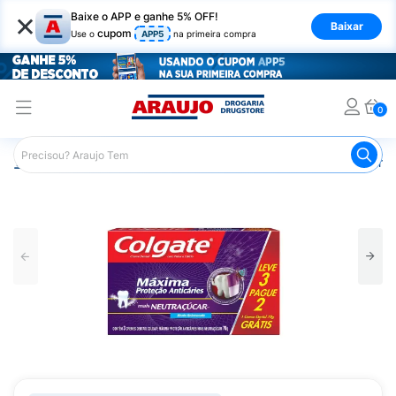
×
Baixe o APP e ganhe 5% OFF!
Baixar
cupom
Use o
APP5
na primeira compra
0
Araujo
Higiene Pessoal
Higiene Bucal
Pasta de Dent