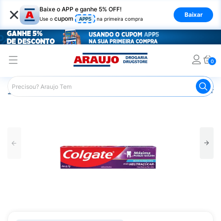
×
Baixe o APP e ganhe 5% OFF!
Baixar
cupom
Use o
APP5
na primeira compra
0
Araujo
Higiene Pessoal
Higiene Bucal
Pasta de Dent