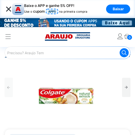
×
Baixe o APP e ganhe 5% OFF!
Baixar
cupom
Use o
APP5
na primeira compra
0
Araujo
Higiene Pessoal
Higiene Bucal
Pasta de Dent