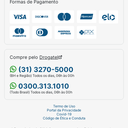
Formas de Pagamento
INSTRUÇÕES DE UTILIZAÇÃO:
Escove seus
dentes adequadamente após cada refeição,
três vezes ao dia ou segundo a
recomendação de seu dentista. Enxágue
completamente depois da escovação.
Compre pelo
Drogatel
(31) 3270-5000
(BH e Região) Todos os dias, 06h às 00h
0300.313.1010
(Todo Brasil) Todos os dias, 06h às 00h
Termo de Uso
Portal da Privacidade
Covid-19
Código de Ética e Conduta