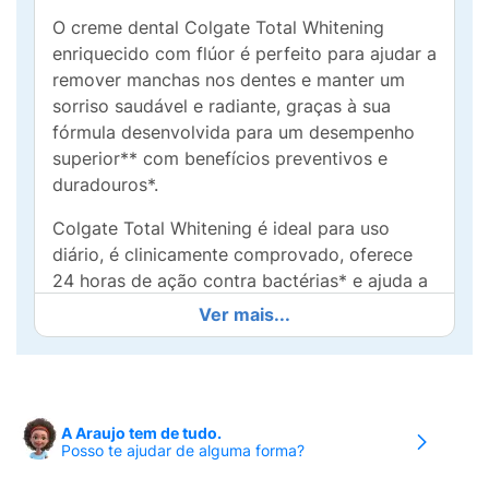
O creme dental Colgate Total Whitening
enriquecido com flúor é perfeito para ajudar a
remover manchas nos dentes e manter um
sorriso saudável e radiante, graças à sua
fórmula desenvolvida para um desempenho
superior** com benefícios preventivos e
duradouros*.
Colgate Total Whitening é ideal para uso
diário, é clinicamente comprovado, oferece
24 horas de ação contra bactérias* e ajuda a
prevenir problemas bucais antes que
Ver mais...
apareçam: bactérias nas gengivas, erosão do
esmalte, sensibilidade dentária, placa
bacteriana, tártaro dental, manchas nos
dentes, mau hálito e cárie dental.
A Araujo tem de tudo.
Posso te ajudar de alguma forma?
Inclui esta pasta dental com tecnologia
poderosa, patenteada*** e preventiva que é