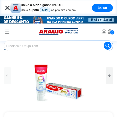
×
Baixe o APP e ganhe 5% OFF!
Baixar
cupom
Use o
APP5
na primeira compra
0
Araujo
Higiene Pessoal
Higiene Bucal
Pasta de Dent