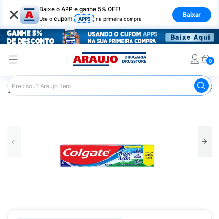
×
Baixe o APP e ganhe 5% OFF!
Baixar
cupom
Use o
APP5
na primeira compra
0
Araujo
Higiene Pessoal
Higiene Bucal
Pasta de Dent