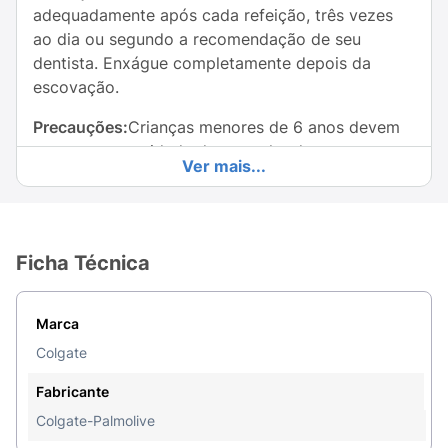
adequadamente após cada refeição, três vezes
ao dia ou segundo a recomendação de seu
dentista. Enxágue completamente depois da
escovação.
Precauções:
Crianças menores de 6 anos devem
usar uma quantidade do tamanho de uma gota
Ver mais...
com supervisão de um adulto para minimizar a
deglutição. Se estiver ingerindo flúor proveniente
de outras fontes, consulte seu médico ou
dentista.
Ficha Técnica
Marca
Colgate
Fabricante
Colgate-Palmolive