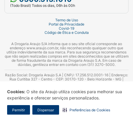
(Todo Brasil) Todos os dias, 06h às 00h
Termo de Uso
Portal da Privacidade
Covid-19
Código de Ética e Conduta
A Drogaria Araujo S/A informa que o seu site oficial corresponde ao
endereço www.araujo.com.br, não reconhecendo qualquer outro que
utilize indevidamente da sua marca. Para sua segurança recomendamos
que não sejam realizadas compras em sites desconhecidos que se utilizem
de forma fraudulenta da marca da Drogaria Araujo S.A. Em caso de
dúvidas, gentileza entrar em contato com (31) 3270-5000.
Razão Social: Drogaria Araujo S.A | CNPJ: 17.256.512.0001-16 | Endereço:
Rua Curitiba 327 - Centro - CEP: 30170-120 - Belo Horizonte - MG |
Telefones: 0300.313.1010 e (31) 3270-5000 Horário de funcionamento -
06:00h às 00:00h | Consultores técnicos responsáveis: Hairton Ayres
Cookies:
O site da Araujo utiliza cookies para melhorar sua
Azevedo Guimarães – CRF 10.965 | Yasmin Silva Alvarenga – CRF 52.584 -
Consultor substituto: Thiago Aguiar Pinheiro - CRF Nº 13.748. Alvará
experiência e oferecer serviços personalizados.
Sanitário: 2025020713 | Autorização de Funcionamento da Empresa (AFE):
7.16355-1
Permitir
Dispensar
Preferências de Cookies