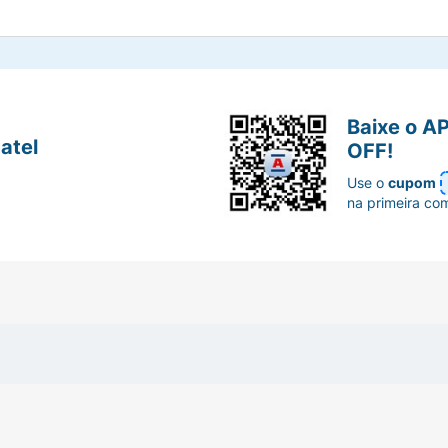
Baixe o A
atel
OFF!
Use o
cupom
na primeira co