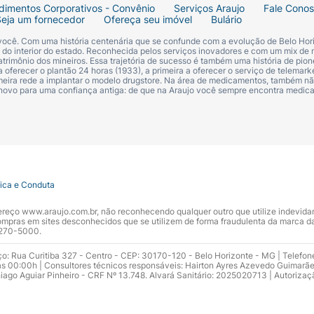
dimentos Corporativos - Convênio
Serviços Araujo
Fale Cono
Seja um fornecedor
Ofereça seu imóvel
Bulário
 você. Com uma história centenária que se confunde com a evolução de Belo Hori
s do interior do estado. Reconhecida pelos serviços inovadores e com um mix de 
trimônio dos mineiros. Essa trajetória de sucesso é também uma história de pion
 oferecer o plantão 24 horas (1933), a primeira a oferecer o serviço de telemarke
primeira rede a implantar o modelo drugstore. Na área de medicamentos, também nã
 novo para uma confiança antiga: de que na Araujo você sempre encontra medi
tica e Conduta
ndereço www.araujo.com.br, não reconhecendo qualquer outro que utilize indevid
pras em sites desconhecidos que se utilizem de forma fraudulenta da marca d
 3270-5000.
ço: Rua Curitiba 327 - Centro - CEP: 30170-120 - Belo Horizonte - MG | Telefon
s 00:00h | Consultores técnicos responsáveis: Hairton Ayres Azevedo Guimarã
hiago Aguiar Pinheiro - CRF Nº 13.748. Alvará Sanitário: 2025020713 | Autorizaç