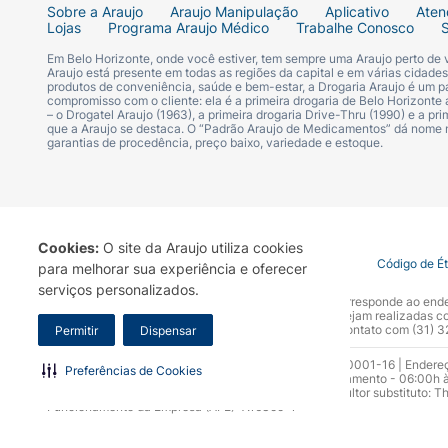
Sobre a Araujo
Araujo Manipulação
Aplicativo
Aten
Lojas
Programa Araujo Médico
Trabalhe Conosco
Em Belo Horizonte, onde você estiver, tem sempre uma Araujo perto de
Araujo está presente em todas as regiões da capital e em várias cidade
produtos de conveniência, saúde e bem-estar, a Drogaria Araujo é um pa
compromisso com o cliente: ela é a primeira drogaria de Belo Horizonte a
– o Drogatel Araujo (1963), a primeira drogaria Drive-Thru (1990) e a 
que a Araujo se destaca. O “Padrão Araujo de Medicamentos” dá nome
garantias de procedência, preço baixo, variedade e estoque.
Cookies:
O site da Araujo utiliza cookies
Termo de Uso
Portal da Privacidade
Covid-19
Código de É
para melhorar sua experiência e oferecer
serviços personalizados.
A Drogaria Araujo S/A informa que o seu site oficial corresponde ao e
marca. Para sua segurança recomendamos que não sejam realizadas com
Araujo S.A. Em caso de dúvidas, gentileza entrar em contato com (31)
Permitir
Dispensar
Razão Social: Drogaria Araujo S.A | CNPJ: 17.256.512.0001-16 | Endere
Preferências de Cookies
0300.313.1010 e (31) 3270-5000 Horário de funcionamento - 06:00h à
10.965 | Yasmin Silva Alvarenga – CRF 52.584 - Consultor substituto: T
Funcionamento da Empresa (AFE): 7.16355-1