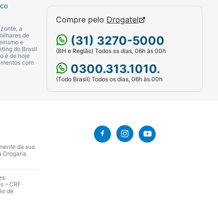
sco
Compre pelo
Drogatel
zonte, a
milhares de
(31) 3270-5000
eirismo e
ting do Brasil
(BH e Região) Todos os dias, 06h às 00h
o é de hoje
camentos com
0300.313.1010.
(Todo Brasil) Todos os dias, 06h às 00h
amente da sua
a Drogaria
es:
es – CRF
ão de