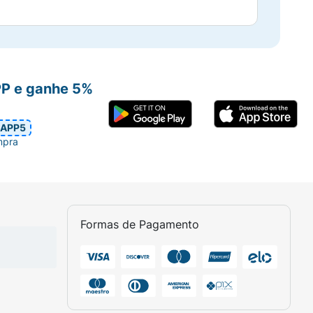
PP e ganhe 5%
APP5
mpra
Formas de Pagamento