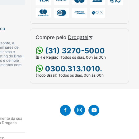
efeição e antes de dormir.
sco
Compre pelo
Drogatel
zonte, a
milhares de
(31) 3270-5000
eirismo e
ting do Brasil
(BH e Região) Todos os dias, 06h às 00h
o é de hoje
camentos com
0300.313.1010.
(Todo Brasil) Todos os dias, 06h às 00h
amente da sua
a Drogaria
es: