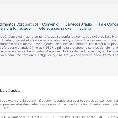
tos, no mínimo 3 vezes ao dia, de preferência após cada r
dimentos Corporativos - Convênio
Serviços Araujo
Fale Cono
Seja um fornecedor
Ofereça seu imóvel
Bulário
 você. Com uma história centenária que se confunde com a evolução de Belo Hori
esentado reação de hipersensibilidade à clorexidina.
s do interior do estado. Reconhecida pelos serviços inovadores e com um mix de 
trimônio dos mineiros. Essa trajetória de sucesso é também uma história de pion
 oferecer o plantão 24 horas (1933), a primeira a oferecer o serviço de telemarke
primeira rede a implantar o modelo drugstore. Na área de medicamentos, também nã
ista.
 novo para uma confiança antiga: de que na Araujo você sempre encontra medi
tica e Conduta
ndereço www.araujo.com.br, não reconhecendo qualquer outro que utilize indevid
pras em sites desconhecidos que se utilizem de forma fraudulenta da marca d
 3270-5000.
a)
ço: Rua Curitiba 327 - Centro - CEP: 30170-120 - Belo Horizonte - MG | Telefon