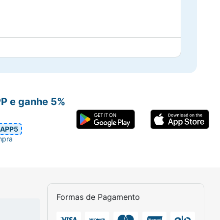
PP e ganhe 5%
APP5
mpra
Formas de Pagamento