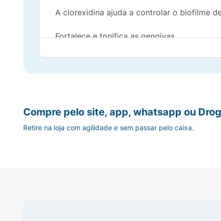
A clorexidina ajuda a controlar o biofilme de
Fortalece e tonifica as gengivas.
Indicação:
Para higiene bucal após procedimentos peri
Promove o controle do biofilme dental.
Compre pelo site, app, whatsapp ou Drog
Retire na loja com agilidade e sem passar pelo caixa.
Fortalece e tonifica as gengivas.
Prevenir o desenvolvimento de cáries.
Duração do uso: 2 a 3 semanas ou conform
Modo de usar: