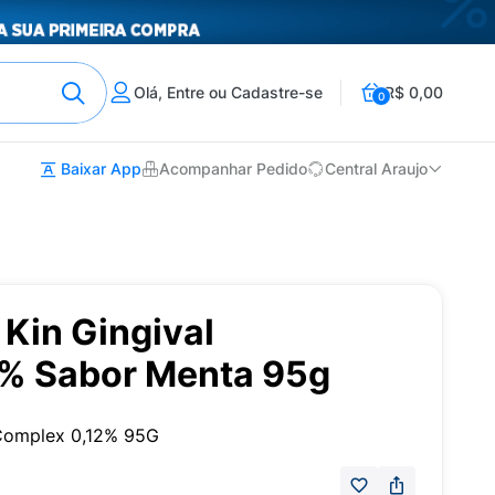
Olá, Entre ou Cadastre-se
R$ 0,00
0
Baixar App
Acompanhar Pedido
Central Araujo
Kin Gingival
% Sabor Menta 95g
 Complex 0,12% 95G