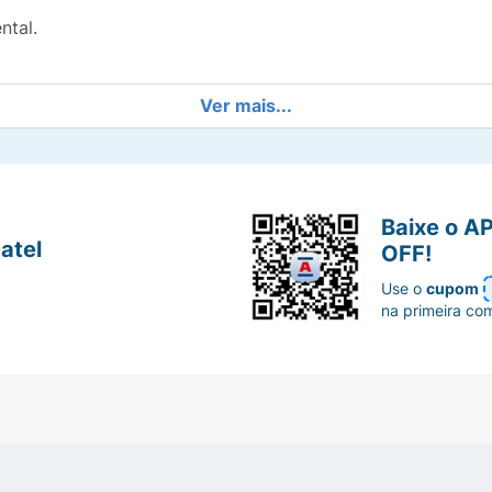
ntal.
Ver mais...
odontais.
Baixe o A
atel
OFF!
Use o
cupom
na primeira co
e recomendado pelo dentista.