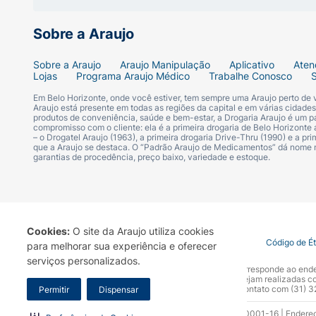
Escove os dentes por pelo menos 2 a 3 minu
Sobre a Araujo
Advertência:
Sobre a Araujo
Araujo Manipulação
Aplicativo
Aten
Manter fora do alcance de crianças.
Lojas
Programa Araujo Médico
Trabalhe Conosco
Em Belo Horizonte, onde você estiver, tem sempre uma Araujo perto de
É contraindicado em pessoas que tenham apr
Araujo está presente em todas as regiões da capital e em várias cidade
produtos de conveniência, saúde e bem-estar, a Drogaria Araujo é um pa
compromisso com o cliente: ela é a primeira drogaria de Belo Horizonte a
– o Drogatel Araujo (1963), a primeira drogaria Drive-Thru (1990) e a 
Não use além do período indicado pelo dent
que a Araujo se destaca. O “Padrão Araujo de Medicamentos” dá nome
garantias de procedência, preço baixo, variedade e estoque.
Não ingerir.
Sem glúten.
Cookies:
O site da Araujo utiliza cookies
Composição:
Termo de Uso
Portal da Privacidade
Covid-19
Código de É
para melhorar sua experiência e oferecer
serviços personalizados.
A Drogaria Araujo S/A informa que o seu site oficial corresponde ao e
Digluconato de clorexidina: 0,12%.
marca. Para sua segurança recomendamos que não sejam realizadas com
Araujo S.A. Em caso de dúvidas, gentileza entrar em contato com (31)
Permitir
Dispensar
Alpantha (complexo de pantenol de alantoín
Razão Social: Drogaria Araujo S.A | CNPJ: 17.256.512.0001-16 | Endere