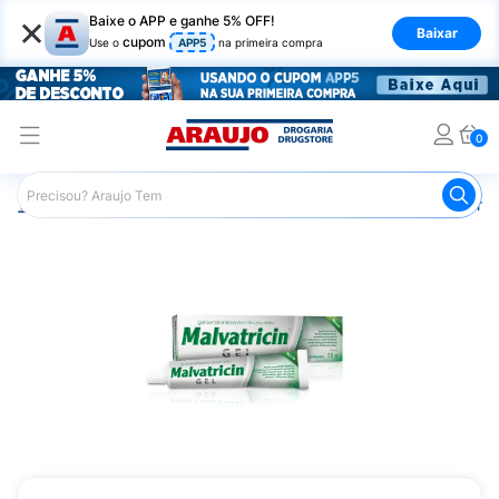
×
Baixe o APP e ganhe 5% OFF!
Baixar
cupom
Use o
APP5
na primeira compra
0
Araujo
Higiene Pessoal
Higiene Bucal
Pasta de Dent