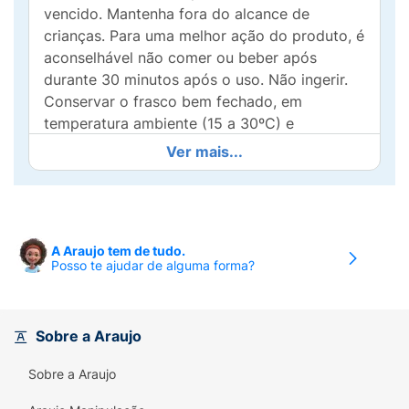
vencido. Mantenha fora do alcance de
crianças. Para uma melhor ação do produto, é
aconselhável não comer ou beber após
durante 30 minutos após o uso. Não ingerir.
Conservar o frasco bem fechado, em
temperatura ambiente (15 a 30ºC) e
protegido da luz solar, Não use medicamento
Ver mais...
com o prazo de validade vencido.
Indicações:
Afecções da boca, afta e dor de
garganta.
A Araujo tem de tudo.
Contra-indicações:
É contra-indicado em
Posso te ajudar de alguma forma?
pacientes alérgicos a este medicamento. Não
há contra-indicação relativa a faixas etárias.
Sobre a Araujo
Precauções:
Este medicamento pode ser
utilizado durante a gravidez desde que sob
Sobre a Araujo
orientação médica ou odontológica.