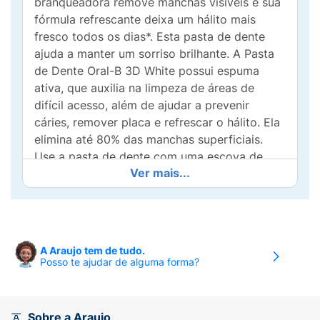
branqueadora remove manchas visíveis e sua
fórmula refrescante deixa um hálito mais
fresco todos os dias*. Esta pasta de dente
ajuda a manter um sorriso brilhante. A Pasta
de Dente Oral-B 3D White possui espuma
ativa, que auxilia na limpeza de áreas de
difícil acesso, além de ajudar a prevenir
cáries, remover placa e refrescar o hálito. Ela
elimina até 80% das manchas superficiais.
Use a pasta de dente com uma escova de
Ver mais...
dentes manual ou elétrica Oral-B para
resultados incríveis. *remoção de manchas
superficiais, com escovação adequada.
• PROTEGE os dentes contra a placa e cáries
A Araujo tem de tudo.
com o flúor da pasta de dente, detendo-as
Posso te ajudar de alguma forma?
antes que comecem, e protege o seu esmalte
dental, proporcionando uma sensação de
frescor
Sobre a Araujo