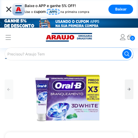
×
Baixe o APP e ganhe 5% OFF!
Baixar
cupom
Use o
APP5
na primeira compra
0
Araujo
Higiene Pessoal
Higiene Bucal
Pasta de Dent