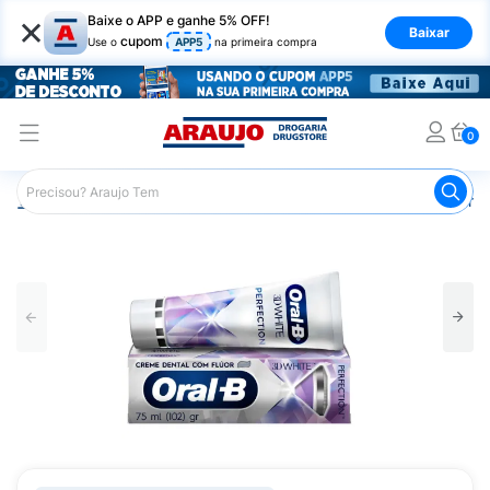
×
Baixe o APP e ganhe 5% OFF!
Baixar
cupom
Use o
APP5
na primeira compra
0
Araujo
Higiene Pessoal
Higiene Bucal
Pasta de Dent