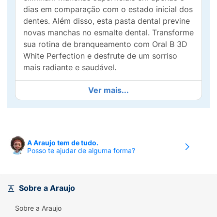
dias em comparação com o estado inicial dos
dentes. Além disso, esta pasta dental previne
novas manchas no esmalte dental. Transforme
sua rotina de branqueamento com Oral B 3D
White Perfection e desfrute de um sorriso
mais radiante e saudável.
• AJUDA A ELIMINAR MANCHAS superficiais
Ver mais...
com o uso regular da pasta de dentes na
escovação 3D White Perfection, com
micropolidores integrados que eliminam
manchas superficiais em apenas 3 dias.
A Araujo tem de tudo.
Posso te ajudar de alguma forma?
• O SABOR DE HORTELÃ da Pasta de Dentes
3D White Perfection proporciona um hálito
refrescante enquanto mantém os dentes
fortes e gengivas saudáveis com sua
Sobre a Araujo
tecnologia de proteção múltipla.
Sobre a Araujo