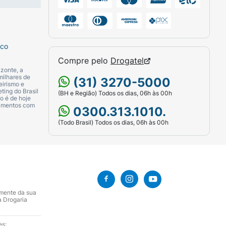
sco
Compre pelo
Drogatel
zonte, a
milhares de
(31) 3270-5000
eirismo e
ting do Brasil
(BH e Região) Todos os dias, 06h às 00h
o é de hoje
camentos com
0300.313.1010.
(Todo Brasil) Todos os dias, 06h às 00h
amente da sua
a Drogaria
es: