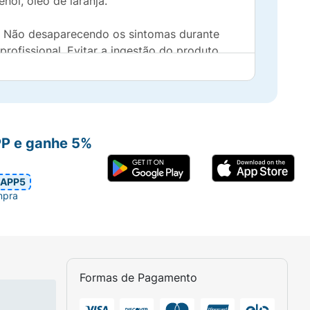
nol, óleo de laranja.
a. Não desaparecendo os sintomas durante
rofissional. Evitar a ingestão do produto.
to com seu dentista. Mantenha fora do
PP e ganhe 5%
APP5
mpra
Formas de Pagamento