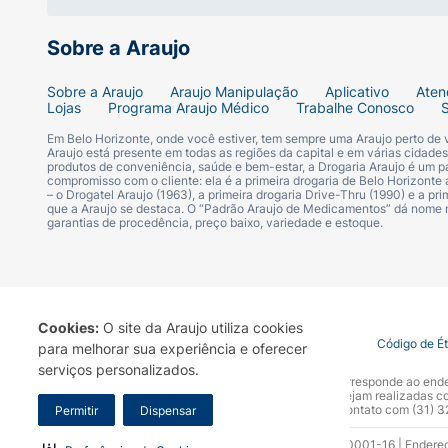
Sobre a Araujo
Sobre a Araujo
Araujo Manipulação
Aplicativo
Aten
Lojas
Programa Araujo Médico
Trabalhe Conosco
Em Belo Horizonte, onde você estiver, tem sempre uma Araujo perto de
Araujo está presente em todas as regiões da capital e em várias cidade
produtos de conveniência, saúde e bem-estar, a Drogaria Araujo é um pa
compromisso com o cliente: ela é a primeira drogaria de Belo Horizonte a
– o Drogatel Araujo (1963), a primeira drogaria Drive-Thru (1990) e a 
que a Araujo se destaca. O “Padrão Araujo de Medicamentos” dá nome
garantias de procedência, preço baixo, variedade e estoque.
Cookies:
O site da Araujo utiliza cookies
Termo de Uso
Portal da Privacidade
Covid-19
Código de É
para melhorar sua experiência e oferecer
serviços personalizados.
A Drogaria Araujo S/A informa que o seu site oficial corresponde ao e
marca. Para sua segurança recomendamos que não sejam realizadas com
Araujo S.A. Em caso de dúvidas, gentileza entrar em contato com (31)
Permitir
Dispensar
Razão Social: Drogaria Araujo S.A | CNPJ: 17.256.512.0001-16 | Endere