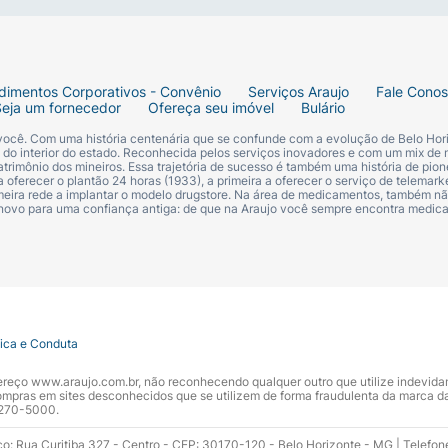
dimentos Corporativos - Convênio
Serviços Araujo
Fale Cono
Seja um fornecedor
Ofereça seu imóvel
Bulário
 você. Com uma história centenária que se confunde com a evolução de Belo Hori
s do interior do estado. Reconhecida pelos serviços inovadores e com um mix de 
trimônio dos mineiros. Essa trajetória de sucesso é também uma história de pion
 oferecer o plantão 24 horas (1933), a primeira a oferecer o serviço de telemarke
primeira rede a implantar o modelo drugstore. Na área de medicamentos, também nã
 novo para uma confiança antiga: de que na Araujo você sempre encontra medi
tica e Conduta
ndereço www.araujo.com.br, não reconhecendo qualquer outro que utilize indevid
pras em sites desconhecidos que se utilizem de forma fraudulenta da marca d
 3270-5000.
ço: Rua Curitiba 327 - Centro - CEP: 30170-120 - Belo Horizonte - MG | Telefon