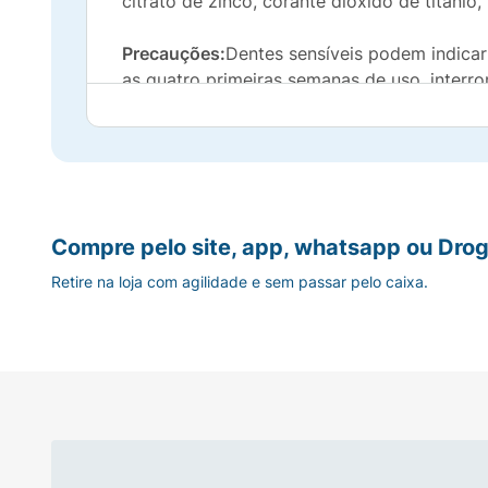
citrato de zinco, corante dióxido de titânio,
Precauções:
Dentes sensíveis podem indica
as quatro primeiras semanas de uso, interro
Caso apresente qualquer reação indesejável
alcance das crianças. Não usar em crianças
Compre pelo site, app, whatsapp ou Drog
Retire na loja com agilidade e sem passar pelo caixa.