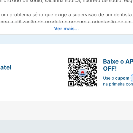
 hidróxido de sódio, sacarina sódica, fluoreto de sódio, euge
r um problema sério que exige a supervisão de um dentist
mpa a utilização do produto e procure a orientação de um p
Ver mais...
 ao utilizar o produto, suspenda seu uso e entre em conta
 menores de 12 anos. Contém fluoreto de sódio.
Baixe o A
atel
OFF!
Use o
cupom
na primeira co