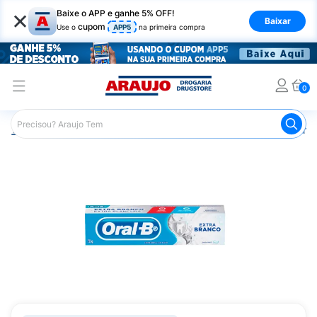
×
Baixe o APP e ganhe 5% OFF!
Baixar
cupom
Use o
APP5
na primeira compra
0
Araujo
Higiene Pessoal
Higiene Bucal
Pasta de Dent