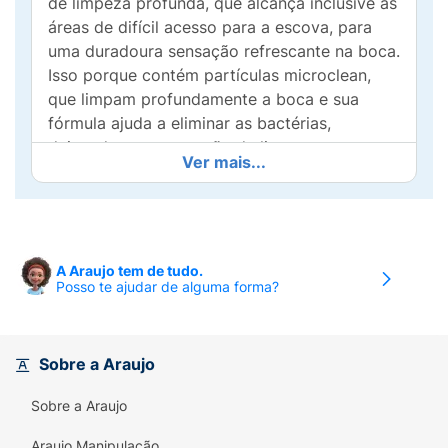
de limpeza profunda, que alcança inclusive as
áreas de difícil acesso para a escova, para
uma duradoura sensação refrescante na boca.
Isso porque contém partículas microclean,
que limpam profundamente a boca e sua
fórmula ajuda a eliminar as bactérias,
deixando uma sensação de limpeza
Ver mais...
prolongada.Oral-B Extra Fresh oferece:
Proteção anticáries, limpeza profunda e hálito
fresco duradouro.Para um cuidado bucal
completo, use toda a família de produtos
Oral-B e consulte um dentista regularmente.
A Araujo tem de tudo.
Posso te ajudar de alguma forma?
Sobre a Araujo
Sobre a Araujo
Araujo Manipulação