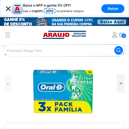
×
Baixe o APP e ganhe 5% OFF!
Baixar
cupom
Use o
APP5
na primeira compra
0
Araujo
Higiene Pessoal
Higiene Bucal
Pasta de Dent