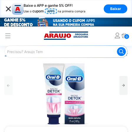
×
Baixe o APP e ganhe 5% OFF!
Baixar
cupom
Use o
APP5
na primeira compra
0
Araujo
Higiene Pessoal
Higiene Bucal
Pasta de Dent