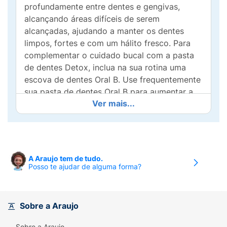
profundamente entre dentes e gengivas,
alcançando áreas difíceis de serem
alcançadas, ajudando a manter os dentes
limpos, fortes e com um hálito fresco. Para
complementar o cuidado bucal com a pasta
de dentes Detox, inclua na sua rotina uma
escova de dentes Oral B. Use frequentemente
sua pasta de dentes Oral B para aumentar a
Ver mais...
resistência do esmalte e prevenir o
aparecimento de Tartar. Com o uso contínuo
da pasta de dentes Oral B Detox Sensitive,
combate a sensibilidade por até 24 horas.
A Araujo tem de tudo.
• GENGIVAS MAIS SAUDÁVEIS desde o
Posso te ajudar de alguma forma?
primeiro uso do creme dental Oral-B Detox.
• COMBATE A SENSIBILIDADE por até 24
horas com creme dental Oral-B Detox
Sobre a Araujo
Sensitive.
Sobre a Araujo