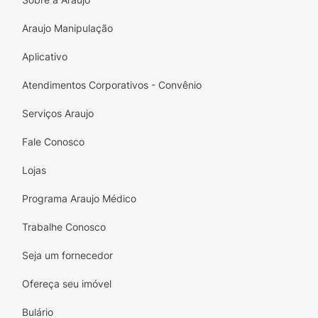
• MICROESPUMA PROTETORA exclusiva do
Araujo Manipulação
creme dental Oral-B Detox contra milhões de
bactérias formadoras de placa.
Aplicativo
• SENSAÇÃO REFRESCANTE após a
Atendimentos Corporativos - Convênio
escovação com creme dental Oral-B Detox.
Serviços Araujo
• Creme dental clinicamente comprovado.
Fale Conosco
• CONTEÚDO: 1 creme de dentes Oral-B
Gengiva Detox Sensitive Care de 75 ml. (102
Lojas
g).
Programa Araujo Médico
Trabalhe Conosco
Seja um fornecedor
Ofereça seu imóvel
Bulário