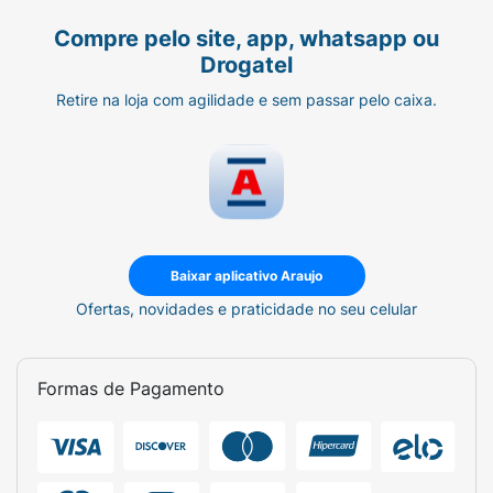
Bicarbonate, Hydrated Silica, Sodium Lauryl
Compre pelo site, app, whatsapp ou
Sulfate, Aroma, Sodium
Drogatel
Monofluorophosphate, Cellulose Gum, Sodium
Bicarbonate, Tetrasodium Pyrophosphate,
Retire na loja com agilidade e sem passar pelo caixa.
Tricalcium Phosphate, Sodium Saccharin,
Benzyl Alcohol, Xanthan Gum, CI 77891,
Limonene. Contém Monofluorfosfato de
Sódio / Contiene Monofluorofosfato de Sodio
(1450 ppm de Flúor).,
Baixar aplicativo Araujo
Ofertas, novidades e praticidade no seu celular
Formas de Pagamento