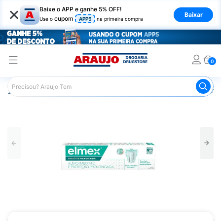
×
Baixe o APP e ganhe 5% OFF!
Baixar
cupom
Use o
APP5
na primeira compra
0
Araujo
Higiene Pessoal
Higiene Bucal
Pasta de Dent