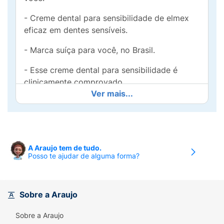
- Creme dental para sensibilidade de elmex
eficaz em dentes sensíveis.
- Marca suíça para você, no Brasil.
- Esse creme dental para sensibilidade é
clinicamente comprovado.
Ver mais...
- A fórmula dessa pasta de dente para
sensibilidade nos dentes tem as tecnologias
Pro Argin + Calseal para uma ação eficaz.
- Tenha alívio imediato da sensibilidade nos
A Araujo tem de tudo.
Posso te ajudar de alguma forma?
dentes.
- Proteção prolongada para você aproveitar o
seu dia sem a sensibilidade nos dentes.
Sobre a Araujo
Benefícios:
Sobre a Araujo