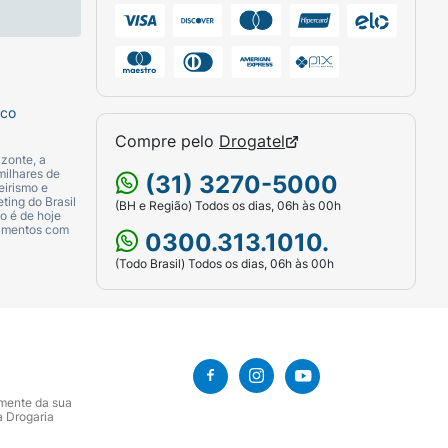
sco
Compre pelo
Drogatel
zonte, a
milhares de
(31) 3270-5000
eirismo e
ting do Brasil
(BH e Região) Todos os dias, 06h às 00h
o é de hoje
camentos com
0300.313.1010.
(Todo Brasil) Todos os dias, 06h às 00h
amente da sua
a Drogaria