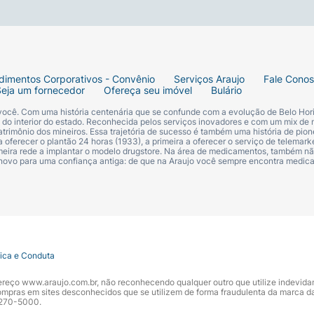
dimentos Corporativos - Convênio
Serviços Araujo
Fale Cono
Seja um fornecedor
Ofereça seu imóvel
Bulário
 você. Com uma história centenária que se confunde com a evolução de Belo Hori
s do interior do estado. Reconhecida pelos serviços inovadores e com um mix de 
trimônio dos mineiros. Essa trajetória de sucesso é também uma história de pion
 oferecer o plantão 24 horas (1933), a primeira a oferecer o serviço de telemarke
primeira rede a implantar o modelo drugstore. Na área de medicamentos, também nã
 novo para uma confiança antiga: de que na Araujo você sempre encontra medi
tica e Conduta
ndereço www.araujo.com.br, não reconhecendo qualquer outro que utilize indevid
pras em sites desconhecidos que se utilizem de forma fraudulenta da marca d
 3270-5000.