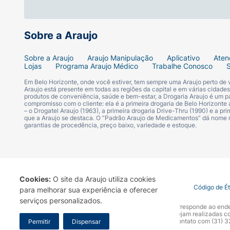
Sobre a Araujo
Sobre a Araujo
Araujo Manipulação
Aplicativo
Aten
Lojas
Programa Araujo Médico
Trabalhe Conosco
Em Belo Horizonte, onde você estiver, tem sempre uma Araujo perto de
Araujo está presente em todas as regiões da capital e em várias cidade
produtos de conveniência, saúde e bem-estar, a Drogaria Araujo é um pa
compromisso com o cliente: ela é a primeira drogaria de Belo Horizonte a
– o Drogatel Araujo (1963), a primeira drogaria Drive-Thru (1990) e a 
que a Araujo se destaca. O “Padrão Araujo de Medicamentos” dá nome
garantias de procedência, preço baixo, variedade e estoque.
Cookies:
O site da Araujo utiliza cookies
Termo de Uso
Portal da Privacidade
Covid-19
Código de É
para melhorar sua experiência e oferecer
serviços personalizados.
A Drogaria Araujo S/A informa que o seu site oficial corresponde ao e
marca. Para sua segurança recomendamos que não sejam realizadas com
Araujo S.A. Em caso de dúvidas, gentileza entrar em contato com (31)
Permitir
Dispensar