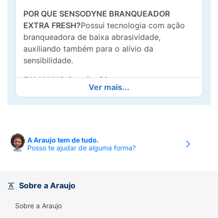
POR QUE SENSODYNE BRANQUEADOR
EXTRA FRESH?
Possui tecnologia com ação
branqueadora de baixa abrasividade,
auxiliando também para o alívio da
sensibilidade.
TAMANHO:
Contém 50g.
Ver mais...
SABOR REFRESCANTE:
Possui um sabor
refrescante de menta proporcionando um
hálito fresco.
A Araujo tem de tudo.
AÇÃO BRANQUEADORA:
Ação Branqueadora
Posso te ajudar de alguma forma?
de baixa abrasividade desenvolvida para
dentes sensíveis.
REGIME COMPLETO:
Sensodyne Branqueador
Sobre a Araujo
Extra Fresh faz um regime completo contra a
Sobre a Araujo
sensibilidade com as escovas e nossos