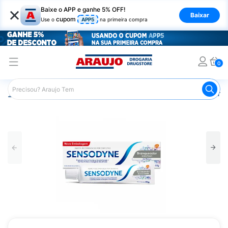
×
Baixe o APP e ganhe 5% OFF!
Baixar
cupom
Use o
APP5
na primeira compra
0
Araujo
Higiene Pessoal
Higiene Bucal
Pasta de Dent