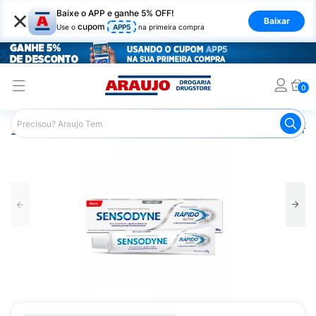
×
Baixe o APP e ganhe 5% OFF!
Baixar
cupom
Use o
APP5
na primeira compra
0
Araujo
Higiene Pessoal
Higiene Bucal
Pasta de Dent