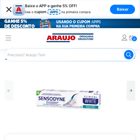
×
Baixe o APP e ganhe 5% OFF!
Baixar
cupom
Use o
APP5
na primeira compra
0
Araujo
Higiene Pessoal
Higiene Bucal
Pasta de Dent