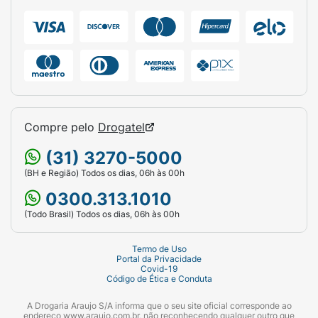
Marca:
Sensodyne (Haleon).
Linha:
Clinical White.
Peso Líquido:
66g.
Destaque:
Clareia até 2 tons / Fortalece o
esmalte.
Compre pelo
Drogatel
Proteção:
24 horas contra sensibilidade.
(31) 3270-5000
(BH e Região) Todos os dias, 06h às 00h
0300.313.1010
(Todo Brasil) Todos os dias, 06h às 00h
Termo de Uso
Portal da Privacidade
Covid-19
Código de Ética e Conduta
A Drogaria Araujo S/A informa que o seu site oficial corresponde ao
endereço www.araujo.com.br, não reconhecendo qualquer outro que