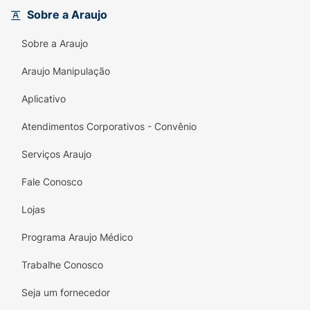
Escolha a marca número 1 recomendada por
Sobre a Araujo
dentistas para unir estética e saúde bucal
avançada.
Sobre a Araujo
Principais Benefícios:
Araujo Manipulação
Branqueamento Clínico:
Comprovado para
Aplicativo
deixar os dentes até 2 tons mais brancos.
Atendimentos Corporativos - Convênio
Proteção 24h:
Alívio duradouro e eficaz
contra a sensibilidade dentária.
Serviços Araujo
Fortalece o Esmalte:
Ajuda na
Fale Conosco
remineralização e proteção da camada
externa dos dentes.
Lojas
Branqueamento Seguro:
Desenvolvido
Programa Araujo Médico
especificamente para não agredir dentes
Trabalhe Conosco
sensíveis.
Seja um fornecedor
Uso Diário:
Contém flúor para proteção