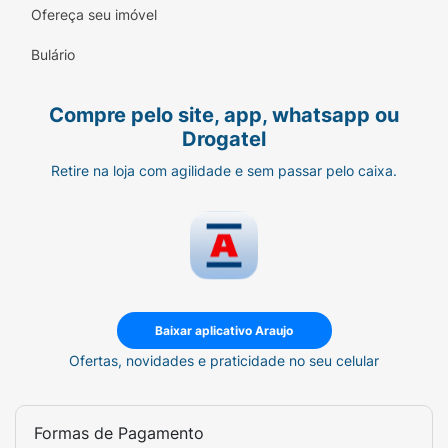
completa contra cáries.
Ofereça seu imóvel
Hálito Fresco:
Deixa uma sensação de
Bulário
limpeza profunda e frescor após cada
escovação.
Compre pelo site, app, whatsapp ou
Modo de Usar:
Drogatel
Aplique uma pequena quantidade de
Retire na loja com agilidade e sem passar pelo caixa.
Sensodyne Clinical White
em uma
escova de cerdas macias.
Escove os dentes por pelo menos dois
minutos, duas vezes ao dia.
Certifique-se de escovar todas as áreas
Baixar aplicativo Araujo
sensíveis e superfícies dos dentes.
Ofertas, novidades e praticidade no seu celular
Enxágue bem após a escovação.
Ficha Técnica:
Formas de Pagamento