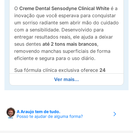
O
Creme Dental Sensodyne Clinical White
é a
inovação que você esperava para conquistar
um sorriso radiante sem abrir mão do cuidado
com a sensibilidade. Desenvolvido para
entregar resultados reais, ele ajuda a deixar
seus dentes
até 2 tons mais brancos
,
removendo manchas superficiais de forma
eficiente e segura para o uso diário.
Sua fórmula clínica exclusiva oferece
24
horas de proteção contra a sensibilidade
,
Ver mais...
criando um escudo duradouro que permite
que você aproveite suas comidas e bebidas
favoritas sem desconforto. Além do poder
clareador, o Sensodyne Clinical White atua
A Araujo tem de tudo.
diretamente no
fortalecimento do esmalte
Posso te ajudar de alguma forma?
dentário
, garantindo que a estrutura dos seus
dentes permaneça saudável e protegida.