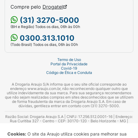
Compre pelo
Drogatel
(31) 3270-5000
(BH e Região) Todos os dias, 06h às 00h
0300.313.1010
(Todo Brasil) Todos os dias, 06h às 00h
Termo de Uso
Portal da Privacidade
Covid-19
Código de Ética e Conduta
A Drogaria Araujo S/A informa que o seu site oficial corresponde ao
endereço www.araujo.com.br, não reconhecendo qualquer outro que
utilize indevidamente da sua marca. Para sua segurança recomendamos
que não sejam realizadas compras em sites desconhecidos que se utilizem
de forma fraudulenta da marca da Drogaria Araujo S.A. Em caso de
dúvidas, gentileza entrar em contato com (31) 3270-5000.
Razão Social: Drogaria Araujo S.A | CNPJ: 17.256.512.0001-16 | Endereço:
Rua Curitiba 327 - Centro - CEP: 30170-120 - Belo Horizonte - MG |
Telefones: 0300.313.1010 e (31) 3270-5000 Horário de funcionamento -
06:00h às 00:00h | Consultores técnicos responsáveis: Hairton Ayres
Cookies:
O site da Araujo utiliza cookies para melhorar sua
Azevedo Guimarães – CRF 10.965 | Yasmin Silva Alvarenga – CRF 52.584 -