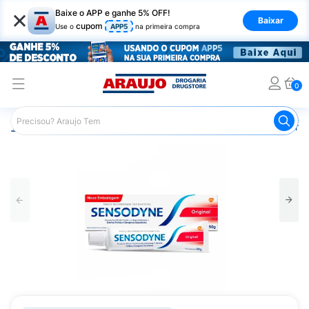
×
Baixe o APP e ganhe 5% OFF!
Baixar
cupom
Use o
APP5
na primeira compra
0
Araujo
Higiene Pessoal
Higiene Bucal
Pasta de Dent