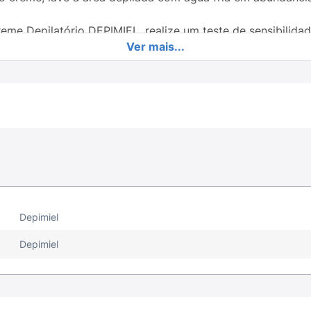
Creme Depilatório DEPIMIEL, realize um teste de sensibili
Ver mais...
ções da embalagem. Deixe agir por 10 min. Lave e seque o
 ou coceira na pele), proceda à depilação completa.
e antes da utilização do.
Depimiel
Depimiel