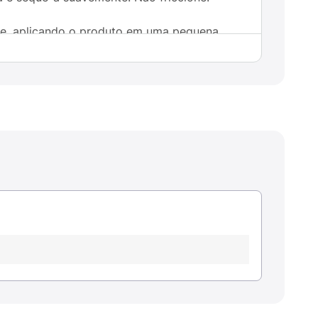
dade, aplicando o produto em uma pequena
 local. NÃO FRICCIONE. Se após 24h não