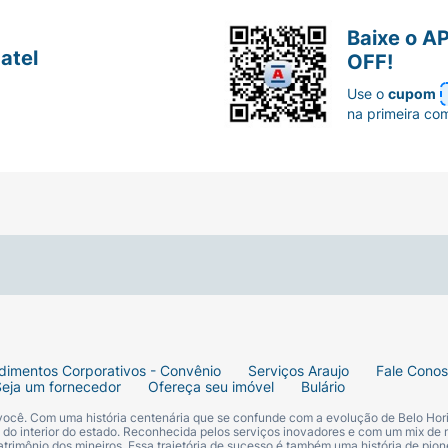
Baixe o A
atel
OFF!
Use o
cupom
na primeira co
dimentos Corporativos - Convênio
Serviços Araujo
Fale Cono
Seja um fornecedor
Ofereça seu imóvel
Bulário
 você. Com uma história centenária que se confunde com a evolução de Belo Hori
s do interior do estado. Reconhecida pelos serviços inovadores e com um mix de 
trimônio dos mineiros. Essa trajetória de sucesso é também uma história de pion