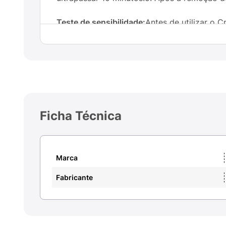
Teste de sensibilidade:
Antes de utilizar o 
área interna do antebraço conforme instru
ocorrer reação alérgica (irritação, ardência
Obs:
Realize o Teste de sensibilidade sempr
Ficha Técnica
Marca
Fabricante