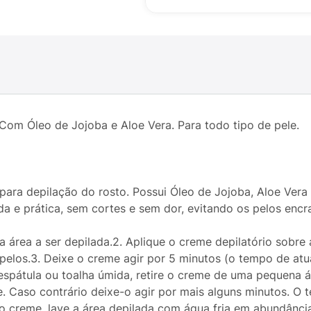
Com Óleo de Jojoba e Aloe Vera. Para todo tipo de pele.
l para depilação do rosto. Possui Óleo de Jojoba, Aloe Ver
ida e prática, sem cortes e sem dor, evitando os pelos enc
 a área a ser depilada.2. Aplique o creme depilatório sobr
 pelos.3. Deixe o creme agir por 5 minutos (o tempo de a
spátula ou toalha úmida, retire o creme de uma pequena áre
 Caso contrário deixe-o agir por mais alguns minutos. O 
o creme, lave a área depilada com água fria em abundânci