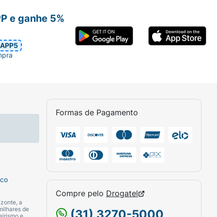
PP e ganhe 5%
APP5
mpra
Formas de Pagamento
sco
Compre pelo
Drogatel
zonte, a
milhares de
(31) 3270-5000
eirismo e