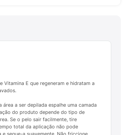
a e Vitamina E que regeneram e hidratam a
ravados.
e a área a ser depilada espalhe uma camada
tuação do produto depende do tipo de
a. Se o pelo sair facilmente, tire
tempo total da aplicação não pode
a e seque-a suavemente. Não friccione.