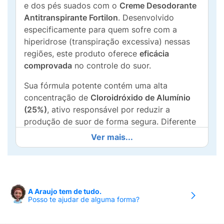
e dos pés suados com o
Creme Desodorante
Antitranspirante Fortilon
. Desenvolvido
especificamente para quem sofre com a
hiperidrose (transpiração excessiva) nessas
regiões, este produto oferece
eficácia
comprovada
no controle do suor.
Sua fórmula potente contém uma alta
concentração de
Cloroidróxido de Alumínio
(25%)
, ativo responsável por reduzir a
produção de suor de forma segura. Diferente
de outros tratamentos que ressecam a pele, o
Ver mais...
Fortilon foi enriquecido com
Glicerina e
Manteiga de Karité
, garantindo uma ação
hidratante que previne asperezas e mantém o
toque macio.
A Araujo tem de tudo.
Posso te ajudar de alguma forma?
Principais Benefícios:
Controle Total:
"Mãos e Pés Sem Suor" para