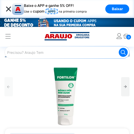
×
Baixe o APP e ganhe 5% OFF!
Baixar
cupom
Use o
APP5
na primeira compra
0
Araujo
Beleza e Cuidados
Cuidado com o Corpo
Hid