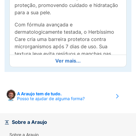
proteção, promovendo cuidado e hidratação
para a sua pele.
Com fórmula avançada e
dermatologicamente testada, o Herbíssimo
Care cria uma barreira protetora contra
microrganismos após 7 dias de uso. Sua
textura leve evita resíduos e manchas nas
Ver mais...
roupas enquanto mantém as axilas
confortavelmente secas e protegidas durante
todo o dia.
Perfeito para quem busca o equilíbrio entre
A Araujo tem de tudo.
eficácia, praticidade e um toque de frescor
Posso te ajudar de alguma forma?
tropical. Cuide de você e sinta-se seguro(a)
em qualquer momento!
Sobre a Araujo
Sobre a Araujo