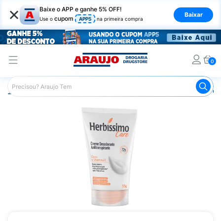
×
Baixe o APP e ganhe 5% OFF!
Baixar
cupom
Use o
APP5
na primeira compra
0
Araujo
Higiene Pessoal
Desodorante
Desodorante e