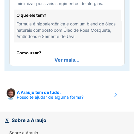
minimizar possíveis surgimentos de alergias.
O que ele tem?
Fórmula é hipoalergênica e com um blend de óleos
naturais composto com Óleo de Rosa Mosqueta,
Amêndoas e Semente de Uva.
Como usar?
Ver mais...
Aplique o produto diretamente sobre as regiões
propensas à formação de estrias (seios, abdômen,
quadris e coxas) e massageie até a sua completa
absorção. Repita a aplicação pelo menos 2 vezes ao
dia.
A Araujo tem de tudo.
Posso te ajudar de alguma forma?
Sobre a Araujo
Sobre a Araujo