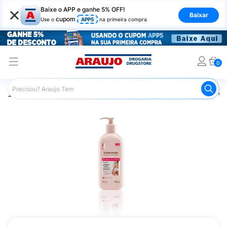
×
Baixe o APP e ganhe 5% OFF!
Baixar
cupom
Use o
APP5
na primeira compra
0
Araujo
Higiene Pessoal
Desodorante
Desodorante e