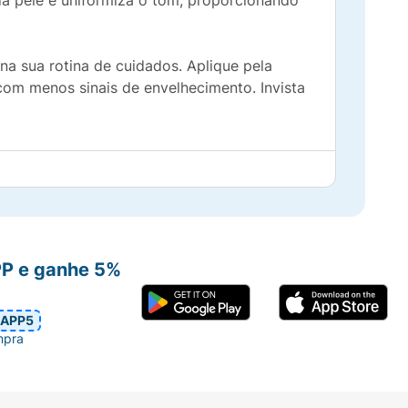
da pele e uniformiza o tom, proporcionando
na sua rotina de cuidados. Aplique pela
 com menos sinais de envelhecimento. Invista
PP e ganhe 5%
APP5
mpra