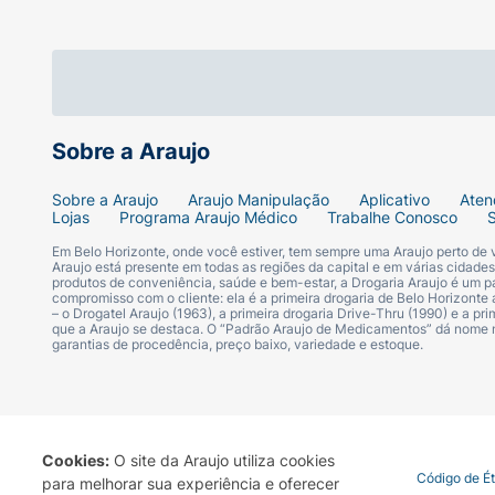
Sobre a Araujo
Sobre a Araujo
Araujo Manipulação
Aplicativo
Aten
Lojas
Programa Araujo Médico
Trabalhe Conosco
Em Belo Horizonte, onde você estiver, tem sempre uma Araujo perto de
Araujo está presente em todas as regiões da capital e em várias cidade
produtos de conveniência, saúde e bem-estar, a Drogaria Araujo é um pa
compromisso com o cliente: ela é a primeira drogaria de Belo Horizonte a
– o Drogatel Araujo (1963), a primeira drogaria Drive-Thru (1990) e a 
que a Araujo se destaca. O “Padrão Araujo de Medicamentos” dá nome
garantias de procedência, preço baixo, variedade e estoque.
Cookies:
O site da Araujo utiliza cookies
Termo de Uso
Portal da Privacidade
Covid-19
Código de É
para melhorar sua experiência e oferecer