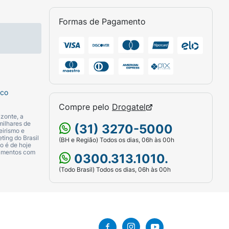
Formas de Pagamento
sco
Compre pelo
Drogatel
zonte, a
milhares de
(31) 3270-5000
eirismo e
ting do Brasil
(BH e Região) Todos os dias, 06h às 00h
o é de hoje
camentos com
0300.313.1010.
(Todo Brasil) Todos os dias, 06h às 00h