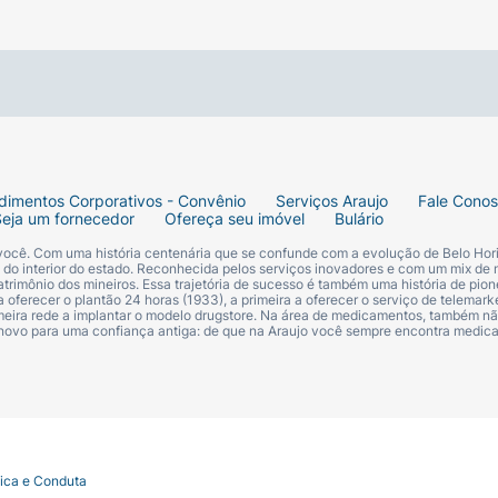
dimentos Corporativos - Convênio
Serviços Araujo
Fale Cono
Seja um fornecedor
Ofereça seu imóvel
Bulário
 você. Com uma história centenária que se confunde com a evolução de Belo Hori
s do interior do estado. Reconhecida pelos serviços inovadores e com um mix de 
trimônio dos mineiros. Essa trajetória de sucesso é também uma história de pion
 oferecer o plantão 24 horas (1933), a primeira a oferecer o serviço de telemarke
primeira rede a implantar o modelo drugstore. Na área de medicamentos, também nã
 novo para uma confiança antiga: de que na Araujo você sempre encontra medi
tica e Conduta