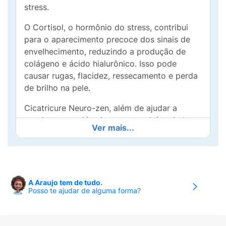
stress.
O Cortisol, o hormônio do stress, contribui
para o aparecimento precoce dos sinais de
envelhecimento, reduzindo a produção de
colágeno e ácido hialurônico. Isso pode
causar rugas, flacidez, ressecamento e perda
de brilho na pele.
Cicatricure Neuro-zen, além de ajudar a
suavizar rugas já existentes, também ajuda a
Ver mais...
prevenir a formação de novas, ideal para
quem sente na pele os efeitos do stress e
quer transformar o skincare em um momento
de leveza.
A Araujo tem de tudo.
Sua fórmula com melatonina, niacinamida e
Posso te ajudar de alguma forma?
outros ativos, suaviza linhas de expressão e
revitaliza a pele, promovendo um momento
de respiro para quem vive uma rotina