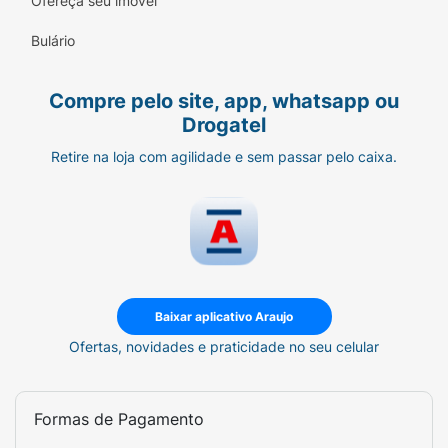
Ofereça seu imóvel
pequenos toques com as pontas dos dedos
desde o interior até o exterior do contorno
Bulário
dos olhos até complete absorção. Evite o
contato direto com os olhos.
Compre pelo site, app, whatsapp ou
Drogatel
Retire na loja com agilidade e sem passar pelo caixa.
Baixar aplicativo Araujo
Ofertas, novidades e praticidade no seu celular
Formas de Pagamento