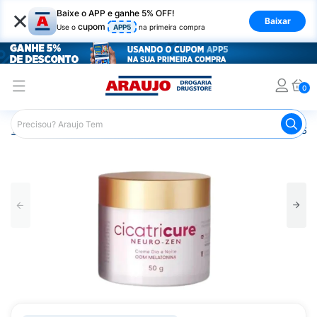
×
Baixe o APP e ganhe 5% OFF!
Baixar
cupom
Use o
APP5
na primeira compra
0
Araujo
Beleza e Cuidados
Cuidados com o Rosto
Sér