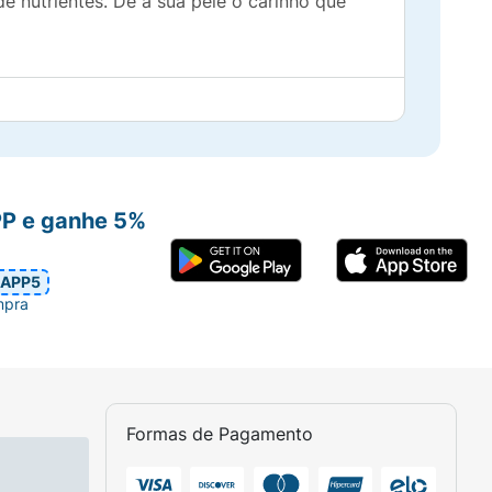
e nutrientes. Dê à sua pele o carinho que
PP e ganhe 5%
APP5
mpra
Formas de Pagamento