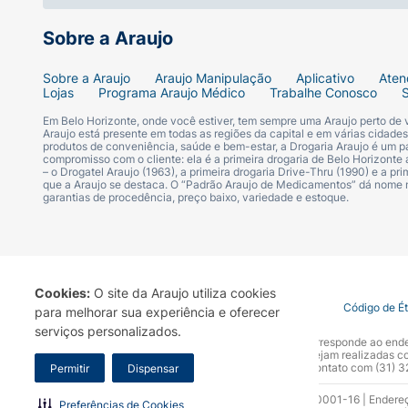
Sobre a Araujo
Sobre a Araujo
Araujo Manipulação
Aplicativo
Aten
Lojas
Programa Araujo Médico
Trabalhe Conosco
Em Belo Horizonte, onde você estiver, tem sempre uma Araujo perto de
Araujo está presente em todas as regiões da capital e em várias cidade
produtos de conveniência, saúde e bem-estar, a Drogaria Araujo é um pa
compromisso com o cliente: ela é a primeira drogaria de Belo Horizonte a
– o Drogatel Araujo (1963), a primeira drogaria Drive-Thru (1990) e a 
que a Araujo se destaca. O “Padrão Araujo de Medicamentos” dá nome
garantias de procedência, preço baixo, variedade e estoque.
Cookies:
O site da Araujo utiliza cookies
Termo de Uso
Portal da Privacidade
Covid-19
Código de É
para melhorar sua experiência e oferecer
serviços personalizados.
A Drogaria Araujo S/A informa que o seu site oficial corresponde ao e
marca. Para sua segurança recomendamos que não sejam realizadas com
Araujo S.A. Em caso de dúvidas, gentileza entrar em contato com (31)
Permitir
Dispensar
Razão Social: Drogaria Araujo S.A | CNPJ: 17.256.512.0001-16 | Endere
Preferências de Cookies