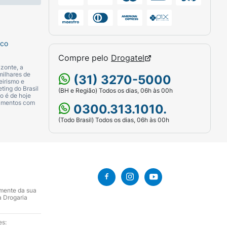
sco
Compre pelo
Drogatel
zonte, a
milhares de
(31) 3270-5000
eirismo e
ting do Brasil
(BH e Região) Todos os dias, 06h às 00h
o é de hoje
camentos com
0300.313.1010.
(Todo Brasil) Todos os dias, 06h às 00h
amente da sua
a Drogaria
es: