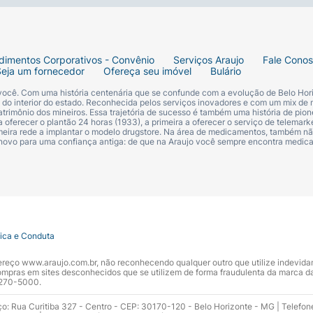
dimentos Corporativos - Convênio
Serviços Araujo
Fale Cono
Seja um fornecedor
Ofereça seu imóvel
Bulário
 você. Com uma história centenária que se confunde com a evolução de Belo Hori
s do interior do estado. Reconhecida pelos serviços inovadores e com um mix de 
trimônio dos mineiros. Essa trajetória de sucesso é também uma história de pion
 oferecer o plantão 24 horas (1933), a primeira a oferecer o serviço de telemarke
primeira rede a implantar o modelo drugstore. Na área de medicamentos, também nã
 novo para uma confiança antiga: de que na Araujo você sempre encontra medi
tica e Conduta
ndereço www.araujo.com.br, não reconhecendo qualquer outro que utilize indevid
pras em sites desconhecidos que se utilizem de forma fraudulenta da marca d
 3270-5000.
ço: Rua Curitiba 327 - Centro - CEP: 30170-120 - Belo Horizonte - MG | Telefon