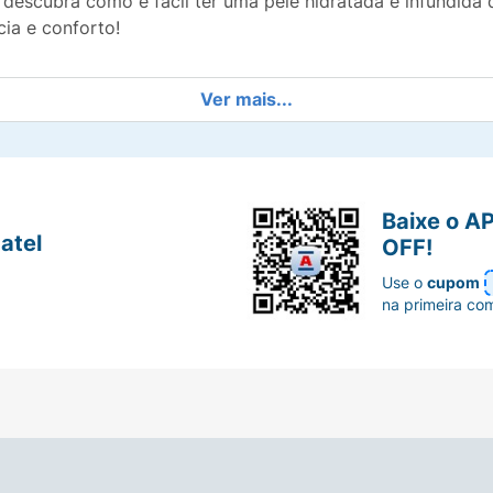
 descubra como é fácil ter uma pele hidratada e infundida d
ia e conforto!
Ver mais...
Baixe o A
atel
OFF!
Use o
cupom
na primeira co