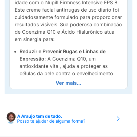
idade com o Nupill Firmness Intensive FPS 8.
Este creme facial antirrugas de uso diário foi
cuidadosamente formulado para proporcionar
resultados visíveis. Sua poderosa combinação
de Coenzima Q10 e Ácido Hialurônico atua
em sinergia para:
Reduzir e Prevenir Rugas e Linhas de
Expressão:
A Coenzima Q10, um
antioxidante vital, ajuda a proteger as
células da pele contra o envelhecimento
precoce e a estimular a produção de
Ver mais...
colágeno, resultando em uma pele mais lisa
e firme.
Hidratação Intensa:
O Ácido Hialurônico é
conhecido por sua incrível capacidade de
A Araujo tem de tudo.
Posso te ajudar de alguma forma?
reter água, garantindo uma hidratação
profunda e duradoura, preenchendo a pele