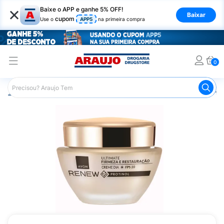
×
Baixe o APP e ganhe 5% OFF!
Baixar
cupom
Use o
APP5
na primeira compra
0
Araujo
Beleza e Cuidados
Cuidados com o Rosto
Hid