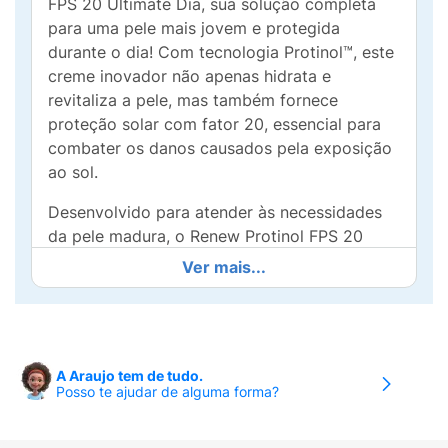
FPS 20 Ultimate Dia, sua solução completa
para uma pele mais jovem e protegida
durante o dia! Com tecnologia Protinol™, este
creme inovador não apenas hidrata e
revitaliza a pele, mas também fornece
proteção solar com fator 20, essencial para
combater os danos causados ​​pela exposição
ao sol.
Desenvolvido para atender às necessidades
da pele madura, o Renew Protinol FPS 20
Ultimate Dia ajuda a reduzir visivelmente as
Ver mais...
rugas, melhora a firmeza e a elasticidade, e
promove uma aparência brilhante. Sua
fórmula rica em nutrientes penetra
profundamente na pele, proporcionando um
A Araujo tem de tudo.
efeito lifting e uma textura mais suave.
Posso te ajudar de alguma forma?
Ideal para o uso diário, aplique o creme pela
manhã em uma pele limpa para garantir que