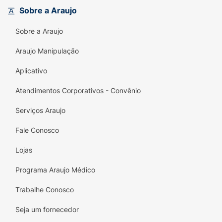
sua pele fique protegida e nutrida ao longo
Sobre a Araujo
do dia. Sua textura leve e de rápida absorção
Sobre a Araujo
permite que você use facilmente, visitando
como uma excelente base para a maquiagem.
Araujo Manipulação
Experimente o poder do Renew Protinol e
descubra como é fácil conquistar uma pele
Aplicativo
firme, hidratada e saudável com Avon!
Atendimentos Corporativos - Convênio
Serviços Araujo
Fale Conosco
Lojas
Programa Araujo Médico
Trabalhe Conosco
Seja um fornecedor