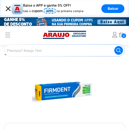
×
Baixe o APP e ganhe 5% OFF!
Baixar
cupom
Use o
APP5
na primeira compra
0
Araujo
Saúde e Bem Estar
Cuidado Adulto
Fixador e