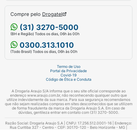
Compre pelo
Drogatel
(31) 3270-5000
(BH e Região) Todos os dias, 06h às 00h
0300.313.1010
(Todo Brasil) Todos os dias, 06h às 00h
Termo de Uso
Portal da Privacidade
Covid-19
Código de Ética e Conduta
A Drogaria Araujo S/A informa que o seu site oficial corresponde ao
endereço www.araujo.com.br, não reconhecendo qualquer outro que
utilize indevidamente da sua marca. Para sua segurança recomendamos
que não sejam realizadas compras em sites desconhecidos que se utilizem
de forma fraudulenta da marca da Drogaria Araujo S.A. Em caso de
dúvidas, gentileza entrar em contato com (31) 3270-5000.
Razão Social: Drogaria Araujo S.A | CNPJ: 17.256.512.0001-16 | Endereço:
Rua Curitiba 327 - Centro - CEP: 30170-120 - Belo Horizonte - MG |
Telefones: 0300.313.1010 e (31) 3270-5000 Horário de funcionamento -
06:00h às 00:00h | Consultores técnicos responsáveis: Hairton Ayres