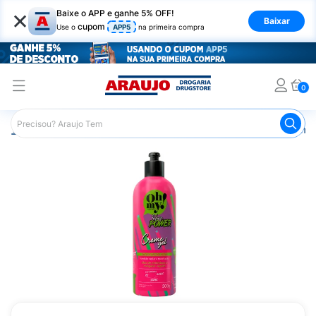
×
Baixe o APP e ganhe 5% OFF!
Baixar
cupom
Use o
APP5
na primeira compra
0
Araujo
Cabelo
Modeladores
Gel e Gelatina
Creme