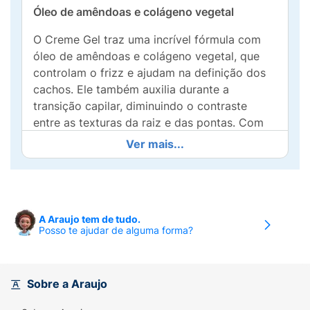
Óleo de amêndoas e colágeno vegetal
O Creme Gel traz uma incrível fórmula com
óleo de amêndoas e colágeno vegetal, que
controlam o frizz e ajudam na definição dos
cachos. Ele também auxilia durante a
transição capilar, diminuindo o contraste
entre as texturas da raiz e das pontas. Com
toque suave e condicionante, o creme gel não
Ver mais...
pesa nadinha. Seu cabelo preparado pra
brilhar, livre, leve e solto!
A Araujo tem de tudo.
Posso te ajudar de alguma forma?
Sobre a Araujo