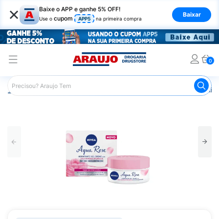
×
Baixe o APP e ganhe 5% OFF!
Baixar
cupom
Use o
APP5
na primeira compra
0
Araujo
Beleza e Cuidados
Cuidado com o Corpo
Hid