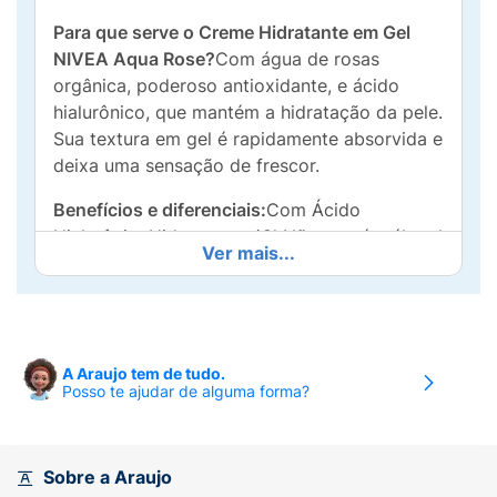
Para que serve o Creme Hidratante em Gel
NIVEA Aqua Rose?
Com água de rosas
orgânica, poderoso antioxidante, e ácido
hialurônico, que mantém a hidratação da pele.
Sua textura em gel é rapidamente absorvida e
deixa uma sensação de frescor.
Benefícios e diferenciais:
Com Ácido
HialurônicoHidrata por 48hNão contém álcool
Ver mais...
etílicoDermatologicamente testadoPara todos
os tipos de pele
Como usar o Creme Hidratante em Gel NIVEA
Aqua Rose?
Use 2 vezes ao dia após limpar o
A Araujo tem de tudo.
rosto. Para melhores resultados, use a linha
Posso te ajudar de alguma forma?
completa NIVEA Aqua Rose.
Ingredientes:
Aqua, Glycerin, Alcohol Denat.,
Sobre a Araujo
Cetearyl Alcohol, Distarch Phosphate,