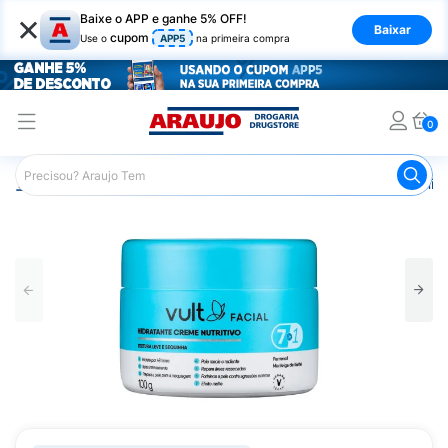
×
Baixe o APP e ganhe 5% OFF!
Baixar
cupom
Use o
APP5
na primeira compra
0
Araujo
Beleza e Cuidados
Cuidado com o Corpo
Hid