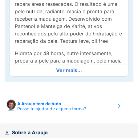
repara áreas ressecadas. O resultado é uma
pele nutrida, radiante, macia e pronta para
receber a maquiagem. Desenvolvido com
Pantenol e Manteiga de Karité, ativos
reconhecidos pelo alto poder de hidratação e
reparação da pele. Textura leve, oil free
Hidrata por 48 horas, nutre intensamente,
prepara a pele para a maquiagem, pele macia
e radiante, repara áreas ressecadas, fortalece
Ver mais...
a pele contra agressões externas, efeito
matte hidratar e nutrir a pele.
A Araujo tem de tudo.
Posso te ajudar de alguma forma?
Sobre a Araujo