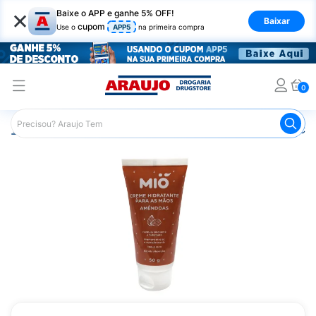
×
Baixe o APP e ganhe 5% OFF!
Baixar
cupom
Use o
APP5
na primeira compra
0
Araujo
Beleza e Cuidados
Cuidado com as Mãos
Cre