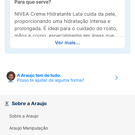
Para que serve?
NIVEA Creme Hidratante Lata cuida da pele,
proporcionando uma hidratação intensa e
prolongada. É ideal para o cuidado do rosto,
mãos e corpo, especialmente em áreas que
Ver mais...
precisam de uma atenção extra contra o
ressecamento. Por ser dermatologicamente
testado, é seguro para uso diário, ajudando a
manter a pele macia e hidratada.
A Araujo tem de tudo.
Benefícios e diferenciais:
Posso te ajudar de alguma forma?
- Hidratação intensa por 24 horas
- Cuidado completo para rosto, mãos e corpo
Sobre a Araujo
- Dermatologicamente testado
Sobre a Araujo
- O clássico de NIVEA
Araujo Manipulação