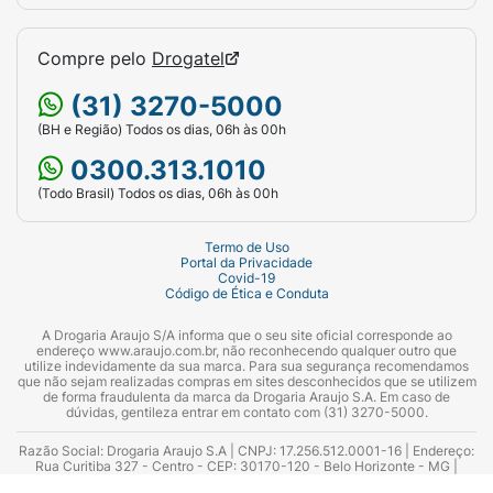
Compre pelo
Drogatel
(31) 3270-5000
(BH e Região) Todos os dias, 06h às 00h
0300.313.1010
(Todo Brasil) Todos os dias, 06h às 00h
Termo de Uso
Portal da Privacidade
Covid-19
Código de Ética e Conduta
A Drogaria Araujo S/A informa que o seu site oficial corresponde ao
endereço www.araujo.com.br, não reconhecendo qualquer outro que
utilize indevidamente da sua marca. Para sua segurança recomendamos
que não sejam realizadas compras em sites desconhecidos que se utilizem
de forma fraudulenta da marca da Drogaria Araujo S.A. Em caso de
dúvidas, gentileza entrar em contato com (31) 3270-5000.
Razão Social: Drogaria Araujo S.A | CNPJ: 17.256.512.0001-16 | Endereço:
Rua Curitiba 327 - Centro - CEP: 30170-120 - Belo Horizonte - MG |
Telefones: 0300.313.1010 e (31) 3270-5000 Horário de funcionamento -