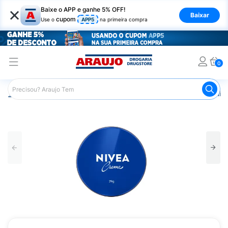
×
Baixe o APP e ganhe 5% OFF!
Baixar
cupom
Use o
APP5
na primeira compra
0
Araujo
Beleza e Cuidados
Cuidado com o Corpo
Hid