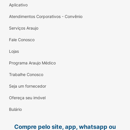
- Uso versátil
Aplicativo
- Contra o ressecamento
Atendimentos Corporativos - Convênio
- 80% alumínio reciclado na lata*
Serviços Araujo
*Média do conteúdo reciclado anual -
Fale Conosco
material pré e pós-consumo
Lojas
Modo de usar:
Programa Araujo Médico
Aplique suavemente na pele até a completa
absorção.
Trabalhe Conosco
Ingredientes:
Seja um fornecedor
Aqua (Água), Paraffinum Liquidum (Petrolato
Ofereça seu imóvel
Líquido), Cera Microcristallina (Cera
Bulário
Microcristalina), Glycerin (Glicerol), Lanolin
Alcohol (Álcool de Lanolina), Paraffin
(Parafina), Panthenol (Pantenol), Magnesium
Compre pelo site, app, whatsapp ou