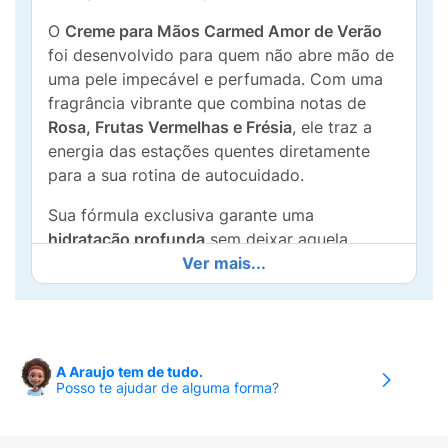
O
Creme para Mãos Carmed Amor de Verão
foi desenvolvido para quem não abre mão de
uma pele impecável e perfumada. Com uma
fragrância vibrante que combina notas de
Rosa, Frutas Vermelhas e Frésia
, ele traz a
energia das estações quentes diretamente
para a sua rotina de autocuidado.
Sua fórmula exclusiva garante uma
hidratação profunda
sem deixar aquela
sensação pegajosa, graças à tecnologia de
Ver mais...
rápida absorção
. Ideal para levar na bolsa, o
Carmed Amor de Verão cria uma barreira
protetora que mantém a umidade natural da
pele, combatendo o ressecamento causado
A Araujo tem de tudo.
por agentes externos.
Posso te ajudar de alguma forma?
Por que escolher o Carmed Amor de Verão?