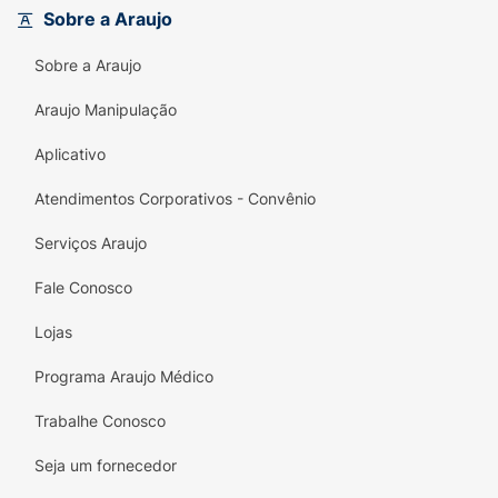
Pele de Seda:
Textura leve que deixa as
Sobre a Araujo
mãos instantaneamente macias.
Sobre a Araujo
Fragrância Irresistível:
Notas florais e
frutadas que duram por muito mais tempo.
Araujo Manipulação
Praticidade:
Embalagem de 40g perfeita
Aplicativo
para o dia a dia.
Atendimentos Corporativos - Convênio
Qualidade Cimed:
Confiança de uma das
Serviços Araujo
maiores farmacêuticas do Brasil.
Fale Conosco
Modo de Uso:
Aplique uma pequena
quantidade nas mãos limpas e secas,
Lojas
massageando suavemente até a completa
absorção. Use sempre que sentir
Programa Araujo Médico
necessidade.
Trabalhe Conosco
Seja um fornecedor