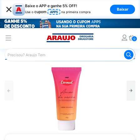
×
Baixe o APP e ganhe 5% OFF!
Baixar
cupom
Use o
APP5
na primeira compra
0
Araujo
Beleza e Cuidados
Cuidado com as Mãos
Cre